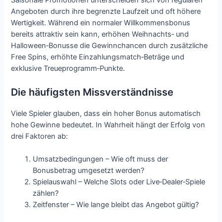
Saisonale Promotionen unterscheiden sich von regulären
Angeboten durch ihre begrenzte Laufzeit und oft höhere
Wertigkeit. Während ein normaler Willkommensbonus
bereits attraktiv sein kann, erhöhen Weihnachts‑ und
Halloween‑Bonusse die Gewinnchancen durch zusätzliche
Free Spins, erhöhte Einzahlungsmatch‑Beträge und
exklusive Treueprogramm‑Punkte.
Die häufigsten Missverständnisse
Viele Spieler glauben, dass ein hoher Bonus automatisch
hohe Gewinne bedeutet. In Wahrheit hängt der Erfolg von
drei Faktoren ab:
Umsatzbedingungen – Wie oft muss der
Bonusbetrag umgesetzt werden?
Spielauswahl – Welche Slots oder Live‑Dealer‑Spiele
zählen?
Zeitfenster – Wie lange bleibt das Angebot gültig?