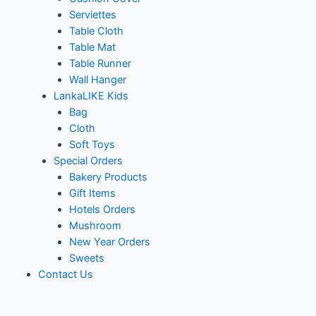
Serviettes
Table Cloth
Table Mat
Table Runner
Wall Hanger
LankaLIKE Kids
Bag
Cloth
Soft Toys
Special Orders
Bakery Products
Gift Items
Hotels Orders
Mushroom
New Year Orders
Sweets
Contact Us