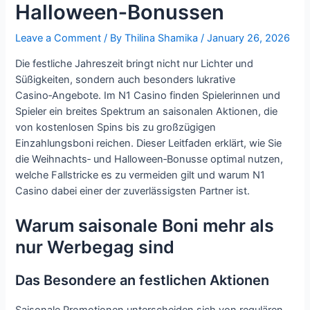
Halloween‑Bonussen
Leave a Comment
/ By
Thilina Shamika
/
January 26, 2026
Die festliche Jahreszeit bringt nicht nur Lichter und
Süßigkeiten, sondern auch besonders lukrative
Casino‑Angebote. Im N1 Casino finden Spielerinnen und
Spieler ein breites Spektrum an saisonalen Aktionen, die
von kostenlosen Spins bis zu großzügigen
Einzahlungsboni reichen. Dieser Leitfaden erklärt, wie Sie
die Weihnachts‑ und Halloween‑Bonusse optimal nutzen,
welche Fallstricke es zu vermeiden gilt und warum N1
Casino dabei einer der zuverlässigsten Partner ist.
Warum saisonale Boni mehr als
nur Werbegag sind
Das Besondere an festlichen Aktionen