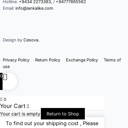
Hotline:
+9434 2273383
,
/
+94777665562
Email:
info@lankalike.com
Design by
Cesova.
Privacy Policy
Return Policy
Exchange Policy
Terms of
use
0
0
Your Cart
Your cart is empty
Return to Shop
To find out your shipping cost , Please