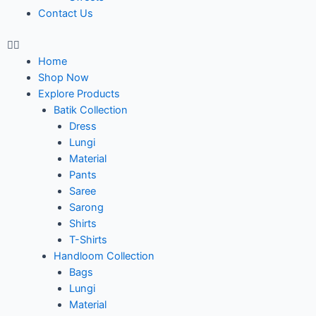
Contact Us
Home
Shop Now
Explore Products
Batik Collection
Dress
Lungi
Material
Pants
Saree
Sarong
Shirts
T-Shirts
Handloom Collection
Bags
Lungi
Material