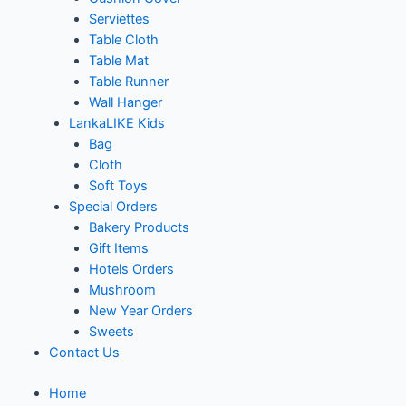
Serviettes
Table Cloth
Table Mat
Table Runner
Wall Hanger
LankaLIKE Kids
Bag
Cloth
Soft Toys
Special Orders
Bakery Products
Gift Items
Hotels Orders
Mushroom
New Year Orders
Sweets
Contact Us
Home