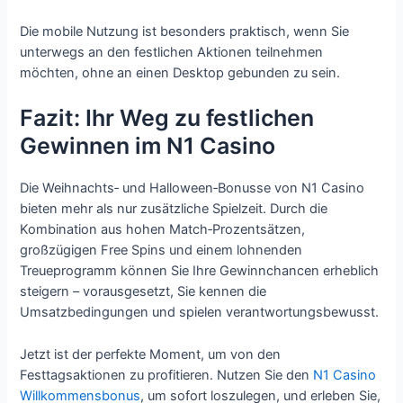
Die mobile Nutzung ist besonders praktisch, wenn Sie
unterwegs an den festlichen Aktionen teilnehmen
möchten, ohne an einen Desktop gebunden zu sein.
Fazit: Ihr Weg zu festlichen
Gewinnen im N1 Casino
Die Weihnachts‑ und Halloween‑Bonusse von N1 Casino
bieten mehr als nur zusätzliche Spielzeit. Durch die
Kombination aus hohen Match‑Prozentsätzen,
großzügigen Free Spins und einem lohnenden
Treueprogramm können Sie Ihre Gewinnchancen erheblich
steigern – vorausgesetzt, Sie kennen die
Umsatzbedingungen und spielen verantwortungsbewusst.
Jetzt ist der perfekte Moment, um von den
Festtagsaktionen zu profitieren. Nutzen Sie den
N1 Casino
Willkommensbonus
, um sofort loszulegen, und erleben Sie,