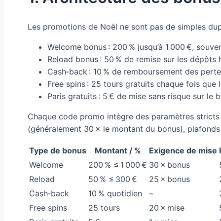
Les promotions de Noël ne sont pas de simples dupli
Welcome bonus : 200 % jusqu’à 1 000 €, souve
Reload bonus : 50 % de remise sur les dépôts
Cash‑back : 10 % de remboursement des pertes 
Free spins : 25 tours gratuits chaque fois que 
Paris gratuits : 5 € de mise sans risque sur le 
Chaque code promo intègre des paramètres stricts 
(généralement 30 × le montant du bonus), plafonds d
Type de bonus
Montant / %
Exigence de mise
Welcome
200 % ≤ 1 000 €
30 × bonus
Reload
50 % ≤ 300 €
25 × bonus
Cash‑back
10 % quotidien
–
Free spins
25 tours
20 × mise