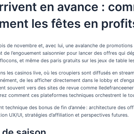
rrivent en avance : co
ment les fêtes en profit
s de novembre et, avec lui, une avalanche de promotions qu
t de l’engouement saisonnier pour lancer des offres qui dép
flocons, et même des paris gratuits sur les jeux de table le
 les casinos live, où les croupiers sont diffusés en streamin
nément, de les afficher directement dans le lobby et d’engag
rnent souvent vers des sites de revue comme Iledefranceene
vrez comment ces plateformes techniques orchestrent le tou
 technique des bonus de fin d’année : architecture des offres
ion UX/UI, stratégies d’affiliation et perspectives futures.
 de saison