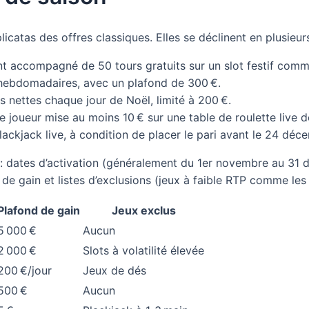
catas des offres classiques. Elles se déclinent en plusieurs
nt accompagné de 50 tours gratuits sur un slot festif com
 hebdomadaires, avec un plafond de 300 €.
nettes chaque jour de Noël, limité à 200 €.
le joueur mise au moins 10 € sur une table de roulette live 
blackjack live, à condition de placer le pari avant le 24 déc
: dates d’activation (généralement du 1er novembre au 31
e gain et listes d’exclusions (jeux à faible RTP comme les 
Plafond de gain
Jeux exclus
5 000 €
Aucun
2 000 €
Slots à volatilité élevée
200 €/jour
Jeux de dés
500 €
Aucun