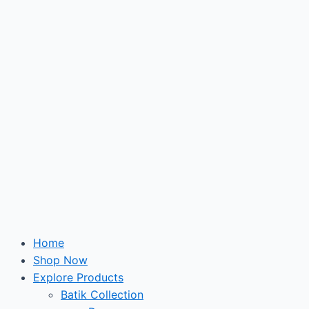
Skip
to
content
Home
Shop Now
Explore Products
Batik Collection