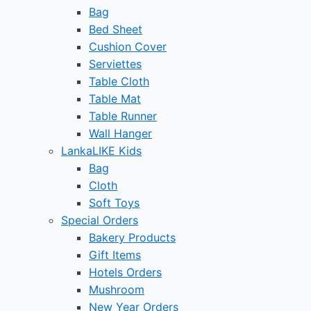
Bag
Bed Sheet
Cushion Cover
Serviettes
Table Cloth
Table Mat
Table Runner
Wall Hanger
LankaLIKE Kids
Bag
Cloth
Soft Toys
Special Orders
Bakery Products
Gift Items
Hotels Orders
Mushroom
New Year Orders