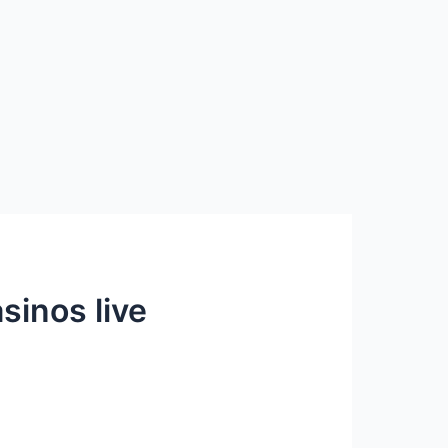
sinos live