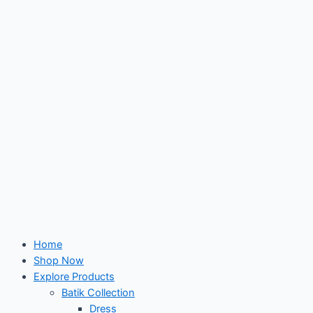
Skip
to
content
Home
Shop Now
Explore Products
Batik Collection
Dress