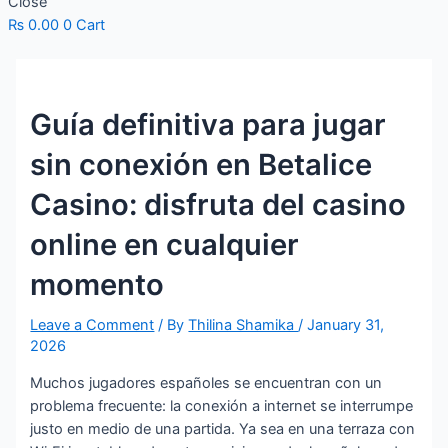
Close
₨
0.00
0
Cart
Guía definitiva para jugar
sin conexión en Betalice
Casino: disfruta del casino
online en cualquier
momento
Leave a Comment
/ By
Thilina Shamika
/
January 31,
2026
Muchos jugadores españoles se encuentran con un
problema frecuente: la conexión a internet se interrumpe
justo en medio de una partida. Ya sea en una terraza con