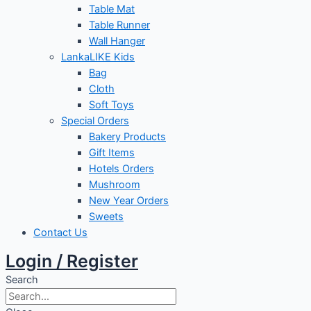
Table Mat
Table Runner
Wall Hanger
LankaLIKE Kids
Bag
Cloth
Soft Toys
Special Orders
Bakery Products
Gift Items
Hotels Orders
Mushroom
New Year Orders
Sweets
Contact Us
Login / Register
Search