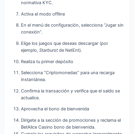
normativa KYC.
Activa el modo offline
En el menú de configuración, selecciona “Jugar sin
conexión”.
Elige los juegos que deseas descargar (por
ejemplo,
Starburst
de NetEnt).
Realiza tu primer depósito
Selecciona “Criptomonedas” para una recarga
instantánea.
Confirma la transacción y verifica que el saldo se
actualice.
Aprovecha el bono de bienvenida
Dirígete a la sección de promociones y reclama el
BetAlice Casino bono de bienvenida.
Cumple los requisitos de
wagering
(generalmente