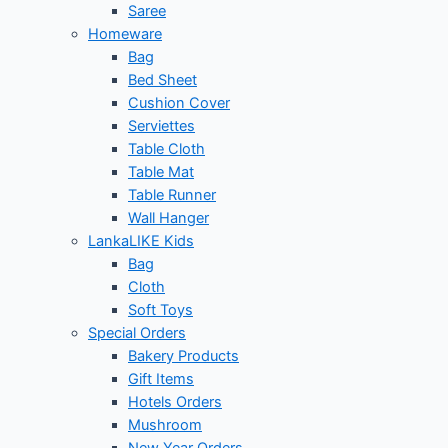
Saree
Homeware
Bag
Bed Sheet
Cushion Cover
Serviettes
Table Cloth
Table Mat
Table Runner
Wall Hanger
LankaLIKE Kids
Bag
Cloth
Soft Toys
Special Orders
Bakery Products
Gift Items
Hotels Orders
Mushroom