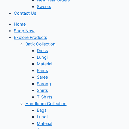
New Year Orders
Sweets
Contact Us
Home
Shop Now
Explore Products
Batik Collection
Dress
Lungi
Material
Pants
Saree
Sarong
Shirts
T-Shirts
Handloom Collection
Bags
Lungi
Material