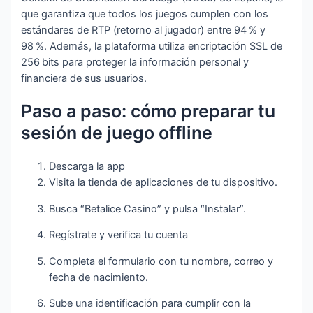
que garantiza que todos los juegos cumplen con los
estándares de RTP (retorno al jugador) entre 94 % y
98 %. Además, la plataforma utiliza encriptación SSL de
256 bits para proteger la información personal y
financiera de sus usuarios.
Paso a paso: cómo preparar tu
sesión de juego offline
Descarga la app
Visita la tienda de aplicaciones de tu dispositivo.
Busca “Betalice Casino” y pulsa “Instalar”.
Regístrate y verifica tu cuenta
Completa el formulario con tu nombre, correo y
fecha de nacimiento.
Sube una identificación para cumplir con la