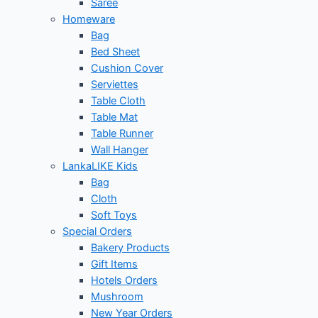
Saree
Homeware
Bag
Bed Sheet
Cushion Cover
Serviettes
Table Cloth
Table Mat
Table Runner
Wall Hanger
LankaLIKE Kids
Bag
Cloth
Soft Toys
Special Orders
Bakery Products
Gift Items
Hotels Orders
Mushroom
New Year Orders