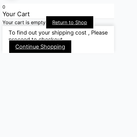
0
Your Cart
Your cart is empty
Return to Shop
To find out your shipping cost , Please
proceed to checkout.
Continue Shopping