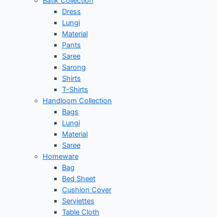
Batik Collection
Dress
Lungi
Material
Pants
Saree
Sarong
Shirts
T-Shirts
Handloom Collection
Bags
Lungi
Material
Saree
Homeware
Bag
Bed Sheet
Cushion Cover
Serviettes
Table Cloth