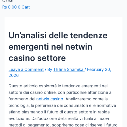
Close
₨
0.00
0
Cart
Un’analisi delle tendenze
emergenti nel netwin
casino settore
Leave a Comment
/ By
Thilina Shamika
/
February 20,
2026
Questo articolo esplorerà le tendenze emergenti nel
settore dei casinò online, con particolare attenzione al
fenomeno del
netwin casino
. Analizzeremo come la
tecnologia, le preferenze dei consumatori e le normative
stiano plasmando il futuro di questo settore in rapida
evoluzione. Dall’adozione della realtà virtuale ai nuovi
metodi di pagamento, scopriremo cosa ci riserva il futuro