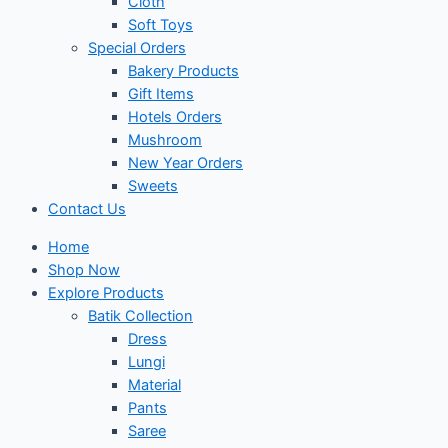
Cloth
Soft Toys
Special Orders
Bakery Products
Gift Items
Hotels Orders
Mushroom
New Year Orders
Sweets
Contact Us
Home
Shop Now
Explore Products
Batik Collection
Dress
Lungi
Material
Pants
Saree