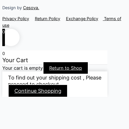
Design by
Cesova.
Privacy Policy
Return Policy
Exchange Policy
Terms of
use
0
0
Your Cart
Your cart is empty
Return to Shop
To find out your shipping cost , Please
proceed to checkout.
Continue Shopping