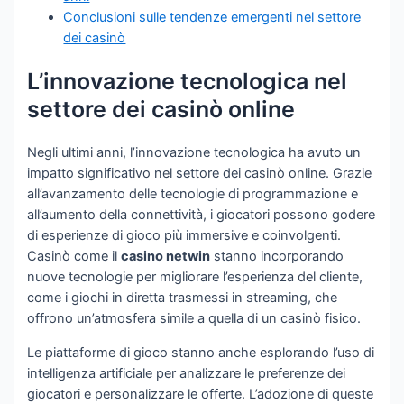
Conclusioni sulle tendenze emergenti nel settore
dei casinò
L’innovazione tecnologica nel
settore dei casinò online
Negli ultimi anni, l’innovazione tecnologica ha avuto un
impatto significativo nel settore dei casinò online. Grazie
all’avanzamento delle tecnologie di programmazione e
all’aumento della connettività, i giocatori possono godere
di esperienze di gioco più immersive e coinvolgenti.
Casinò come il
casino netwin
stanno incorporando
nuove tecnologie per migliorare l’esperienza del cliente,
come i giochi in diretta trasmessi in streaming, che
offrono un’atmosfera simile a quella di un casinò fisico.
Le piattaforme di gioco stanno anche esplorando l’uso di
intelligenza artificiale per analizzare le preferenze dei
giocatori e personalizzare le offerte. L’adozione di queste