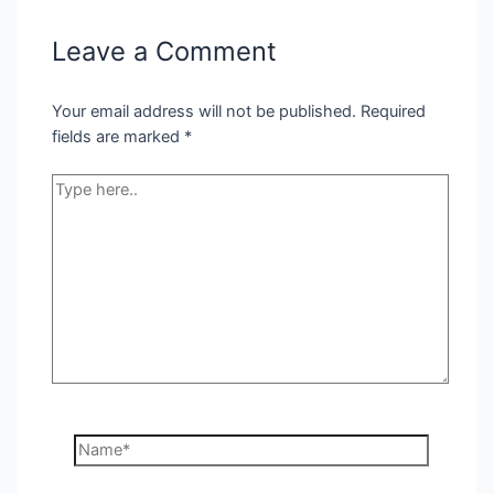
Leave a Comment
Your email address will not be published.
Required
fields are marked
*
Type
here..
Name*