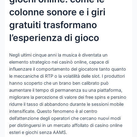
colonne sonore e i giri
gratuiti trasformano
l’esperienza di gioco
Negli ultimi cinque anni la musica è diventata un
elemento strategico nei casinò online, capace di
influenzare il comportamento del giocatore tanto quanto
le meccaniche di RTP o la volatilità delle slot. I produttori
hanno scoperto che un brano ben calibrato può
aumentare il tempo di permanenza su una piattaforma,
migliorare la percezione di valore dei free spins e persino
ridurre il tasso di abbandono durante le sessioni mobile
intensificate. Questo fenomeno è al centro
dell’attenzione degli operatori che cercano nuovi modi
per distinguersi in un mercato affollato di casino online
esteri e giochi senza AAMS.