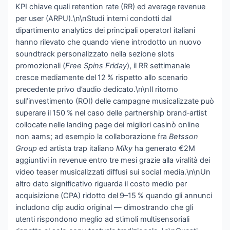
KPI chiave quali retention rate (RR) ed average revenue
per user (ARPU).\n\nStudi interni condotti dal
dipartimento analytics dei principali operator​I italiani
hanno rilevato che quando viene introdotto un nuovo
soundtrack personalizzato nella sezione slots
promozionali (
Free Spins Friday
), il RR settimanale
cresce mediamente del 12 % rispetto allo scenario
precedente privo d’audio dedicato.\n\nIl ritorno
sull’investimento (ROI) delle campagne musicalizzate può
superare il 150 % nel caso delle partnership brand‑artist
collocate nelle landing page dei migliori casinò online
non aams; ad esempio la collaborazione fra
Betsson
Group
ed artista trap italiano
Miky
ha generato €2M
aggiuntivi in revenue entro tre mesi grazie alla viralità dei
video teaser musicalizzati diffusi sui social media.\n\nUn
altro dato significativo riguarda il costo medio per
acquisizione (CPA) ridotto del 9–15 % quando gli annunci
includono clip audio original — dimostrando che gli
utenti rispondono meglio ad stimoli multisensoriali