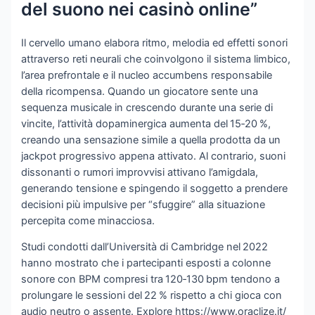
del suono nei casinò online”
Il cervello umano elabora ritmo, melodia ed effetti sonori
attraverso reti neurali che coinvolgono il sistema limbico,
l’area prefrontale e il nucleo accumbens responsabile
della ricompensa. Quando un giocatore sente una
sequenza musicale in crescendo durante una serie di
vincite, l’attività dopaminergica aumenta del 15‑20 %,
creando una sensazione simile a quella prodotta da un
jackpot progressivo appena attivato. Al contrario, suoni
dissonanti o rumori improvvisi attivano l’amigdala,
generando tensione e spingendo il soggetto a prendere
decisioni più impulsive per “sfuggire” alla situazione
percepita come minacciosa.
Studi condotti dall’Università di Cambridge nel 2022
hanno mostrato che i partecipanti esposti a colonne
sonore con BPM compresi tra 120‑130 bpm tendono a
prolungare le sessioni del 22 % rispetto a chi gioca con
audio neutro o assente. Explore https://www.oraclize.it/