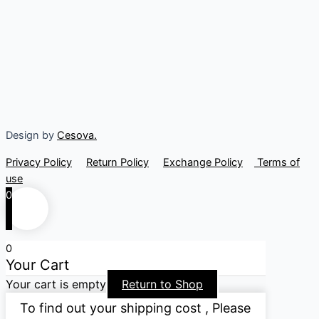
Design by
Cesova.
Privacy Policy
Return Policy
Exchange Policy
Terms of
use
0
0
Your Cart
Your cart is empty
Return to Shop
To find out your shipping cost , Please