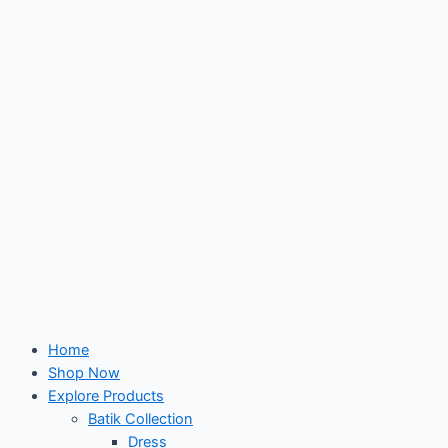
Skip
to
content
Home
Shop Now
Explore Products
Batik Collection
Dress