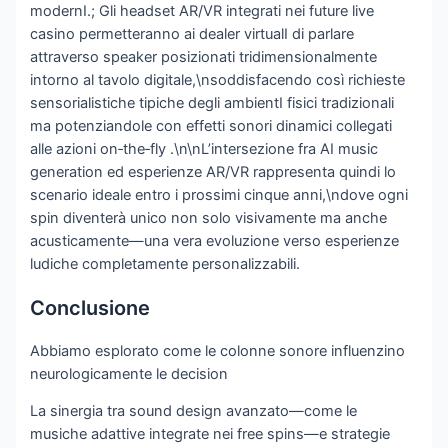
modernI.; Gli headset AR/VR integrati nei future live
casino permetteranno ai dealer virtual​I ​​di parlare
attraverso speaker posizionati tridimensionalmente
intorno al tavolo digitale,\nsoddisfacendo così richieste
sensorialistiche tipiche degli ambient​I fisici tradizionali
ma potenziandole con effetti sonori dinamici collegati
alle azioni on‑the‑fly .\n\nL’intersezione fra AI music
generation ed esperienze AR/VR rappresenta quindi lo
scenario ideale entro i prossimi cinque anni,\ndove ogni
spin diventerà unico non solo visivamente ma anche
acusticamente—una vera evoluzione verso esperienze
ludiche completamente personalizzabili.
Conclusione
Abbiamo esplorato come le colonne sonore influenzino
neurologicamente le decision­​​​​​​​​​​‌ ‌‌ ‌‌ ‌‌ ‌‌ ‌‌ ‌‌ ‌️‍️‍️‍️‍️‍️‍️‎‍‎‎‎‎‎‎‏‏‏‏‏‏‏‏ ‏‏ ‏⁠⁠⁠⁠⁠⁠⁠⁠⁠⁠ ⁣⁣⁣⁣⁣⁣⁣‌‌‌‌‌‌​​⁢⁢⁢⁢⁢⁢‬⁬⁭ ⁣ ⁣ ⁣ ⁣ ⁣ ⁣ ‎ ‎ ‎ ‎ ‎ ​​​​​​​​​​‪‪​​​‪​​‌‌‌‌​​​​​​​​​​​​​​​‫‫‫‫‫‫‫‫‫ ‫
La sinergia tra sound design avanzato—come le
musiche adattive integrate nei free spins—e strategie