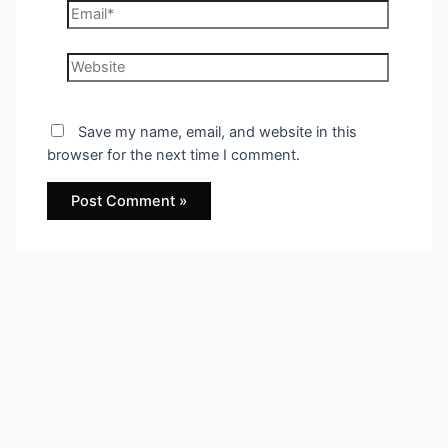
Email*
Website
Save my name, email, and website in this
browser for the next time I comment.