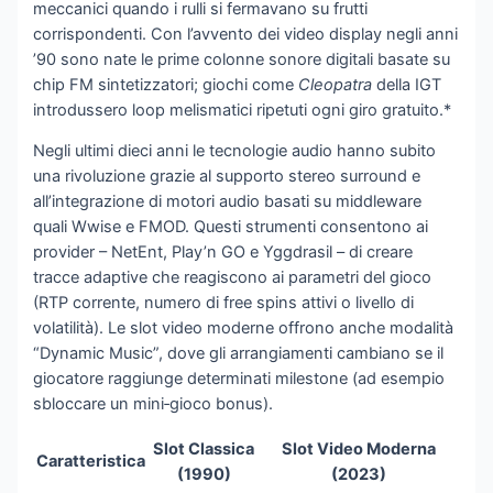
meccanici quando i rulli si fermavano su frutti
corrispondenti. Con l’avvento dei video display negli anni
’90 sono nate le prime colonne sonore digitali basate su
chip FM sintetizzatori; giochi come
Cleopatra
della IGT
introdussero loop melismatici ripetuti ogni giro gratuito.*
Negli ultimi dieci anni le tecnologie audio hanno subito
una rivoluzione grazie al supporto stereo surround e
all’integrazione di motori audio basati su middleware
quali Wwise e FMOD. Questi strumenti consentono ai
provider – NetEnt, Play’n GO e Yggdrasil – di creare
tracce adaptive che reagiscono ai parametri del gioco
(RTP corrente, numero di free spins attivi o livello di
volatilità). Le slot video moderne offrono anche modalità
“Dynamic Music”, dove gli arrangiamenti cambiano se il
giocatore raggiunge determinati milestone (ad esempio
sbloccare un mini‑gioco bonus).
Slot Classica
Slot Video Moderna
Caratteristica
(1990)
(2023)