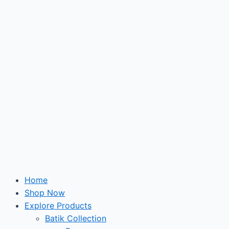
Skip
to
content
Home
Shop Now
Explore Products
Batik Collection