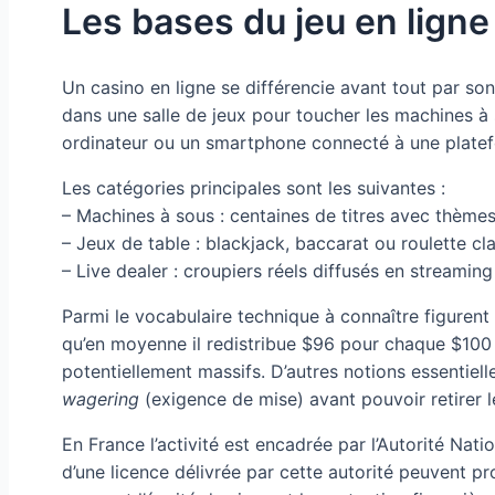
Les bases du jeu en lign
Un casino en ligne se différencie avant tout par son
dans une salle de jeux pour toucher les machines à 
ordinateur ou un smartphone connecté à une platef
Les catégories principales sont les suivantes :
– Machines à sous : centaines de titres avec thèmes
– Jeux de table : blackjack, baccarat ou roulette cl
– Live dealer : croupiers réels diffusés en streami
Parmi le vocabulaire technique à connaître figurent
qu’en moyenne il redistribue $96 pour chaque $100 m
potentiellement massifs. D’autres notions essentiel
wagering
(exigence de mise) avant pouvoir retirer l
En France l’activité est encadrée par l’Autorité Nati
d’une licence délivrée par cette autorité peuvent p