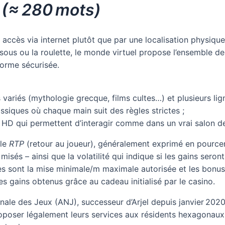
e
(≈ 280 mots)
 accès via internet plutôt que par une localisation physique 
sous ou la roulette, le monde virtuel propose l’ensemble d
orme sécurisée.
 variés (mythologie grecque, films cultes…) et plusieurs li
assiques où chaque main suit des règles strictes ;
ng HD qui permettent d’interagir comme dans un vrai salon de
 le
RTP
(retour au joueur), généralement exprimé en pourcent
isés – ainsi que la volatilité qui indique si les gains sero
les sont la mise minimale/m maximale autorisée et les bonus
es gains obtenus grâce au cadeau initialisé par le casino.
onale des Jeux (ANJ), successeur d’Arjel depuis janvier 2020 
roposer légalement leurs services aux résidents hexagonaux ;