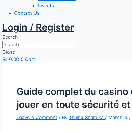
Sweets
Contact Us
Login / Register
Search
Close
₨
0.00
0
Cart
Guide complet du casino e
jouer en toute sécurité e
Leave a Comment
/ By
Thilina Shamika
/
March 10,