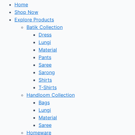
Home
Shop Now
Explore Products
Batik Collection
Dress
Lungi
Material
Pants
Saree
Sarong
Shirts
T-Shirts
Handloom Collection
Bags
Lungi
Material
Saree
Homeware