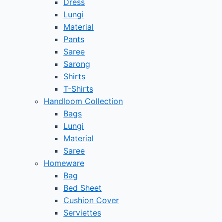
Dress
Lungi
Material
Pants
Saree
Sarong
Shirts
T-Shirts
Handloom Collection
Bags
Lungi
Material
Saree
Homeware
Bag
Bed Sheet
Cushion Cover
Serviettes