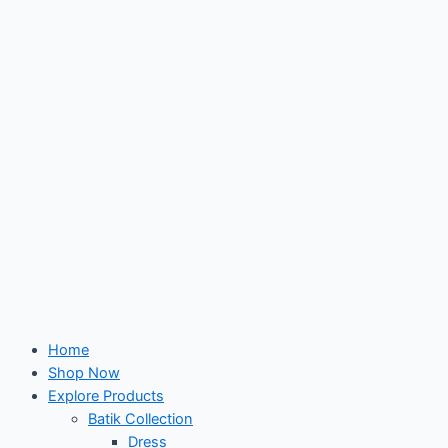
Skip
to
content
Home
Shop Now
Explore Products
Batik Collection
Dress