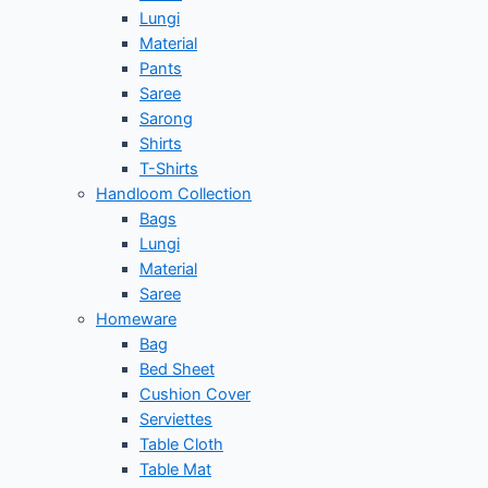
Lungi
Material
Pants
Saree
Sarong
Shirts
T-Shirts
Handloom Collection
Bags
Lungi
Material
Saree
Homeware
Bag
Bed Sheet
Cushion Cover
Serviettes
Table Cloth
Table Mat