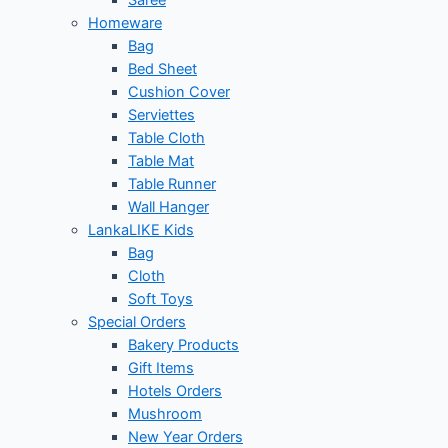
Saree
Homeware
Bag
Bed Sheet
Cushion Cover
Serviettes
Table Cloth
Table Mat
Table Runner
Wall Hanger
LankaLIKE Kids
Bag
Cloth
Soft Toys
Special Orders
Bakery Products
Gift Items
Hotels Orders
Mushroom
New Year Orders