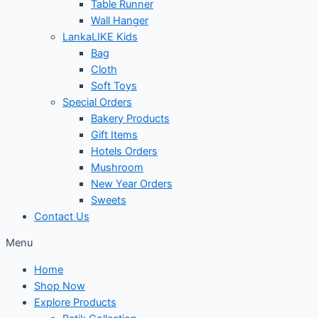
Table Runner
Wall Hanger
LankaLIKE Kids
Bag
Cloth
Soft Toys
Special Orders
Bakery Products
Gift Items
Hotels Orders
Mushroom
New Year Orders
Sweets
Contact Us
Menu
Home
Shop Now
Explore Products