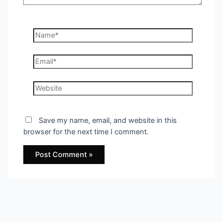
Name*
Email*
Website
Save my name, email, and website in this
browser for the next time I comment.