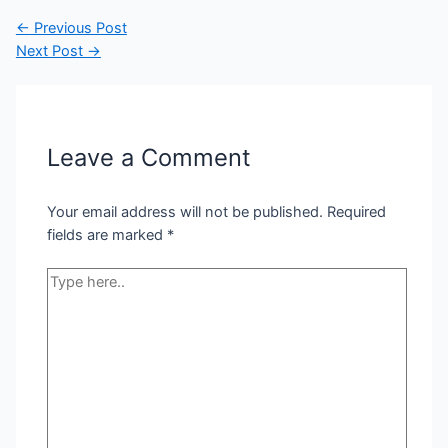
Post
←
Previous Post
navigation
Next Post
→
Leave a Comment
Your email address will not be published.
Required
fields are marked
*
Type
here..