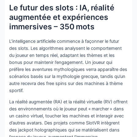
Le futur des slots : IA, réalité
augmentée et expériences
immersives – 350 mots
L’intelligence artificielle commence à façonner le futur
des slots. Les algorithmes analysent le comportement
du joueur en temps réel, adaptant les thèmes et les
bonus pour maintenir l’engagement. Un joueur qui
préfère les aventures mythologiques verra apparaître des
scénarios basés sur la mythologie grecque, tandis qu’un
autre recevra des free spins sur des machines à thème
sportif.
La réalité augmentée (RA) et la réalité virtuelle (RV) offrent
des environnements où le joueur peut « marcher » dans
un casino virtuel, toucher les machines et interagir avec
d’autres avatars. Des projets comme SlotVR intègrent
des jackpot holographiques qui se matérialisent dans