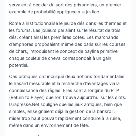
servaient à décider du sort des prisonniers, un premier
exemple de probabilité appliquée à la justice.
Rome a institutionnalisé le jeu de dés dans les thermes et
les forums. Les joueurs pariaient sur le résultat de trois
dés, créant ainsi les premières cotes. Les marchands
d’amphores proposaient même des paris sur les courses
de chars, introduisant le concept de payline primitive :
chaque couleur de cheval correspondait à un gain
potentiel.
Ces pratiques ont inculqué deux notions fondamentales :
le hasard mesurable et la recherche d’avantages via la
connaissance des règles. Elles sont à l’origine du RTP
(Return to Player) que l’on trouve aujourd’hui sur les slots.
Israpresse.Net souligne que les jeux antiques, bien que
simples, enseignaient déjà la gestion de la bankroll :
miser trop haut pouvait rapidement conduire à la ruine,
même dans un environnement de fête.