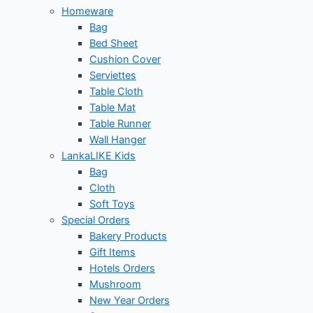
Homeware
Bag
Bed Sheet
Cushion Cover
Serviettes
Table Cloth
Table Mat
Table Runner
Wall Hanger
LankaLIKE Kids
Bag
Cloth
Soft Toys
Special Orders
Bakery Products
Gift Items
Hotels Orders
Mushroom
New Year Orders