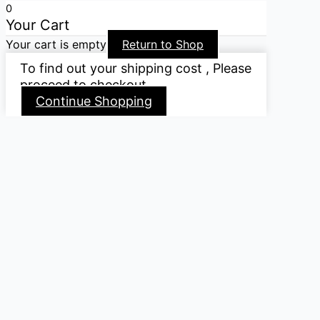
0
Your Cart
Your cart is empty
Return to Shop
To find out your shipping cost , Please
proceed to checkout.
Continue Shopping