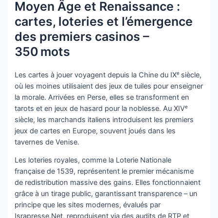
Moyen Âge et Renaissance :
cartes, loteries et l’émergence
des premiers casinos –
350 mots
Les cartes à jouer voyagent depuis la Chine du IXᵉ siècle,
où les moines utilisaient des jeux de tuiles pour enseigner
la morale. Arrivées en Perse, elles se transforment en
tarots et en jeux de hasard pour la noblesse. Au XIVᵉ
siècle, les marchands italiens introduisent les premiers
jeux de cartes en Europe, souvent joués dans les
tavernes de Venise.
Les loteries royales, comme la Loterie Nationale
française de 1539, représentent le premier mécanisme
de redistribution massive des gains. Elles fonctionnaient
grâce à un tirage public, garantissant transparence – un
principe que les sites modernes, évalués par
Israpresse.Net, reproduisent via des audits de RTP et