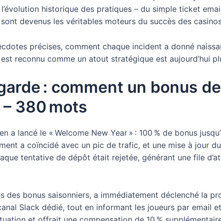
évolution historique des pratiques – du simple ticket emai
ont devenus les véritables moteurs du succès des casinos 
necdotes précises, comment chaque incident a donné naissan
nt est reconnu comme un atout stratégique est aujourd’hui p
e garde : comment un bonus de
e – 380 mots
éen a lancé le « Welcome New Year » : 100 % de bonus jusq
ment a coïncidé avec un pic de trafic, et une mise à jour d
e tentative de dépôt était rejetée, générant une file d’atte
ités des bonus saisonniers, a immédiatement déclenché la pr
nal Slack dédié, tout en informant les joueurs par email et
 situation et offrait une compensation de 10 % supplémentair