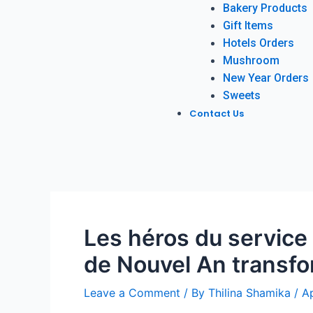
Bakery Products
Gift Items
Hotels Orders
Mushroom
New Year Orders
Sweets
Contact Us
Les héros du service 
de Nouvel An transf
Leave a Comment
/ By
Thilina Shamika
/
Ap