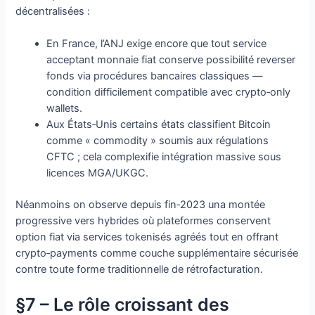
décentralisées :
En France, l’ANJ exige encore que tout service
acceptant monnaie fiat conserve possibilité reverser
fonds via procédures bancaires classiques —
condition difficilement compatible avec crypto‑only
wallets.
Aux États‑Unis certains états classifient Bitcoin
comme « commodity » soumis aux régulations
CFTC ; cela complexifie intégration massive sous
licences MGA/UKGC.
Néanmoins on observe depuis fin‑2023 una montée
progressive vers hybrides où plateformes conservent
option fiat via services tokenisés agréés tout en offrant
crypto‑payments comme couche supplémentaire sécurisée
contre toute forme traditionnelle de rétrofacturation.
§7 – Le rôle croissant des