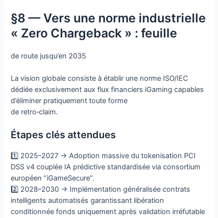
§8 — Vers une norme industrielle
« Zero Chargeback » : feuille
de route jusqu’en 2035
La vision globale consiste à établir une norme ISO/IEC
dédiée exclusivement aux flux financiers iGaming capables
d’éliminer pratiquement toute forme
de retro‑claim.
Étapes clés attendues
1️⃣ 2025–2027 → Adoption massive du tokenisation PCI
DSS v4 couplée IA prédictive standardisée via consortium
européen “iGameSecure”.
2️⃣ 2028–2030 → Implémentation généralisée contrats
intelligents automatisés garantissant libération
conditionnée fonds uniquement après validation irréfutable