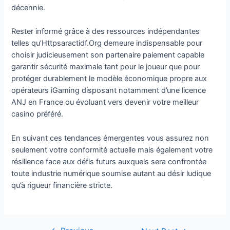
décennie.
Rester informé grâce à des ressources indépendantes
telles qu’​Httpsaractidf.Org demeure indispensable pour
choisir judicieusement son partenaire paiement capable
garantir sécurité maximale tant pour le joueur que pour
protéger durablement le modèle économique propre aux
opérateurs iGaming disposant notamment d’une licence
ANJ en France ou évoluant vers devenir votre meilleur
casino préféré.
En suivant ces tendances émergentes vous assurez non
seulement votre conformité actuelle mais également votre
résilience face aux défis futurs auxquels sera confrontée
toute industrie numérique soumise autant au désir ludique
qu’à rigueur financière stricte.