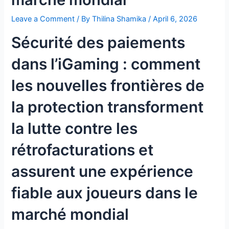
Leave a Comment
/ By
Thilina Shamika
/
April 6, 2026
Sécurité des paiements
dans l’iGaming : comment
les nouvelles frontières de
la protection transforment
la lutte contre les
rétrofacturations et
assurent une expérience
fiable aux joueurs dans le
marché mondial