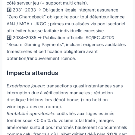
côté serveur jeu (+ support multi‑chain).
3️⃣ 2031–2033 → Obligation légale intégrant assurance
“Zero Chargeback” obligatoire pour tout détenteur licence
ANJ / MGA / UKGC ; primes mutualisées via pool sectoriel
afin éviter hausse tarifaire individuelle excessive.
4️⃣ 2034–2035 → Publication officielle ISO/IEC
42100
“Secure iGaming Payments”, incluant exigences auditables
trimestrielles et certification obligatoire avant
obtention/renouvellement licence.
Impacts attendus
Expérience joueur
: transactions quasi instantanées sans
interruption due à vérifications manuelles ; réduction
drastique frictions lors dépôt bonus (« no hold on
winnings » devient norme).
Rentabilité operatoriale
: coûts liés aux litiges estimés
tomber sous <0·05 % du volume total traité ; marges
améliorées surtout pour marchés hautement concurrentiels
comme celui français où Unibet détient déjà plus
30 %
part