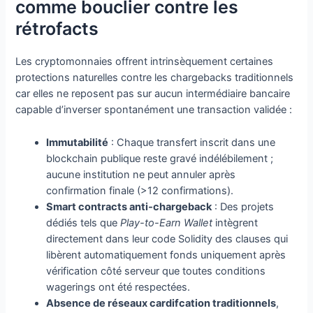
comme bouclier contre les
rétrofacts
Les cryptomonnaies offrent intrinsèquement certaines
protections naturelles contre les chargebacks traditionnels
car elles ne reposent pas sur aucun intermédiaire bancaire
capable d’inverser spontanément une transaction validée :
Immutabilité
: Chaque transfert inscrit dans une
blockchain publique reste gravé indélébilement ;
aucune institution ne peut annuler après
confirmation finale (>12 confirmations).
Smart contracts anti‑chargeback
: Des projets
dédiés tels que
Play-to-Earn Wallet
intègrent
directement dans leur code Solidity des clauses qui
libèrent automatiquement fonds uniquement après
vérification côté serveur que toutes conditions
wagerings ont été respectées.
Absence de réseaux cardifcation traditionnels
,