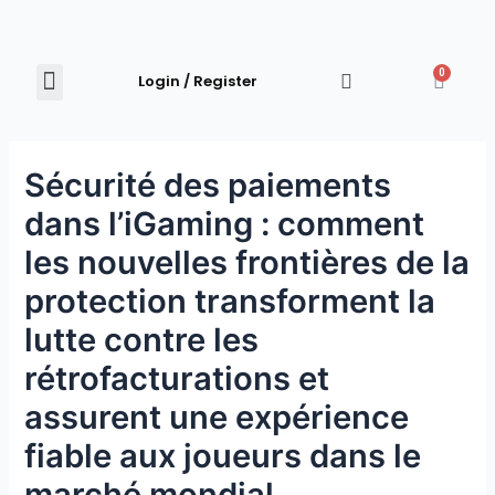
0
Login / Register
Shop Now
Explore Products
Contact Us
Sécurité des paiements
dans l’iGaming : comment
les nouvelles frontières de la
protection transforment la
lutte contre les
rétrofacturations et
assurent une expérience
fiable aux joueurs dans le
marché mondial