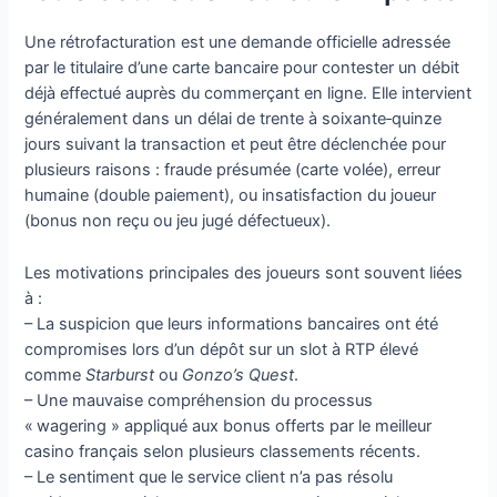
Une rétrofacturation est une demande officielle adressée
par le titulaire d’une carte bancaire pour contester un débit
déjà effectué auprès du commerçant en ligne. Elle intervient
généralement dans un délai de trente à soixante‑quinze
jours suivant la transaction et peut être déclenchée pour
plusieurs raisons : fraude présumée (carte volée), erreur
humaine (double paiement), ou insatisfaction du joueur
(bonus non reçu ou jeu jugé défectueux).
Les motivations principales des joueurs sont souvent liées
à :
– La suspicion que leurs informations bancaires ont été
compromises lors d’un dépôt sur un slot à RTP élevé
comme
Starburst
ou
Gonzo’s Quest
.
– Une mauvaise compréhension du processus
« wagering » appliqué aux bonus offerts par le meilleur
casino français selon plusieurs classements récents.
– Le sentiment que le service client n’a pas résolu