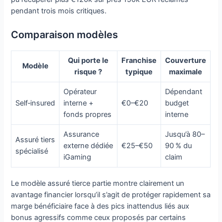
pendant trois mois critiques.
Comparaison modèles
Qui porte le
Franchise
Couverture
Modèle
risque ?
typique
maximale
Opérateur
Dépendant
Self‑insured
interne +
€0–€20
budget
fonds propres
interne
Assurance
Jusqu’à 80–
Assuré tiers
externe dédiée
€25–€50
90 % du
spécialisé
iGaming
claim
Le modèle assuré tierce partie montre clairement un
avantage financier lorsqu’il s’agit de protéger rapidement sa
marge bénéficiaire face à des pics inattendus liés aux
bonus agressifs comme ceux proposés par certains