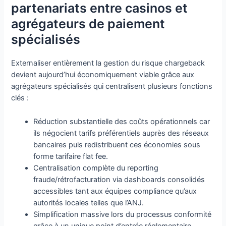
partenariats entre casinos et
agrégateurs de paiement
spécialisés
Externaliser entièrement la gestion du risque chargeback
devient aujourd’hui économiquement viable grâce aux
agrégateurs spécialisés qui centralisent plusieurs fonctions
clés :
Réduction substantielle des coûts opérationnels car
ils négocient tarifs préférentiels auprès des réseaux
bancaires puis redistribuent ces économies sous
forme tarifaire flat fee.
Centralisation complète du reporting
fraude/rétrofacturation via dashboards consolidés
accessibles tant aux équipes compliance qu’aux
autorités locales telles que l’ANJ.
Simplification massive lors du processus conformité
grâce à un unique point d’entrée réglementaire