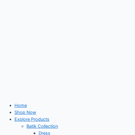
Skip
to
content
Home
Shop Now
Explore Products
Batik Collection
Dress