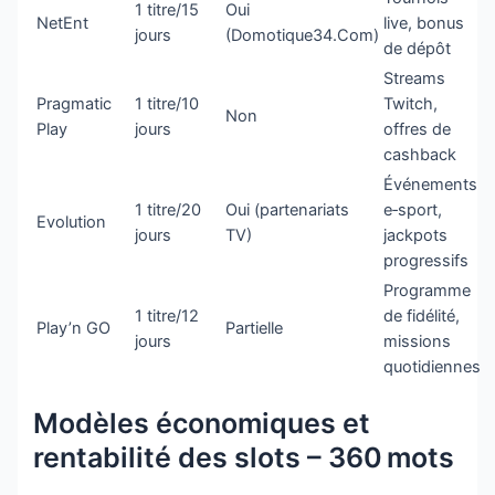
1 titre/15
Oui
NetEnt
live, bonus
jours
(Domotique34.Com)
de dépôt
Streams
Pragmatic
1 titre/10
Twitch,
Non
Play
jours
offres de
cashback
Événements
1 titre/20
Oui (partenariats
e‑sport,
Evolution
jours
TV)
jackpots
progressifs
Programme
1 titre/12
de fidélité,
Play’n GO
Partielle
jours
missions
quotidiennes
Modèles économiques et
rentabilité des slots – 360 mots