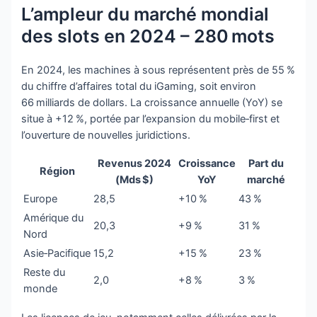
L’ampleur du marché mondial
des slots en 2024 – 280 mots
En 2024, les machines à sous représentent près de 55 %
du chiffre d’affaires total du iGaming, soit environ
66 milliards de dollars. La croissance annuelle (YoY) se
situe à +12 %, portée par l’expansion du mobile‑first et
l’ouverture de nouvelles juridictions.
Revenus 2024
Croissance
Part du
Région
(Mds $)
YoY
marché
Europe
28,5
+10 %
43 %
Amérique du
20,3
+9 %
31 %
Nord
Asie‑Pacifique
15,2
+15 %
23 %
Reste du
2,0
+8 %
3 %
monde