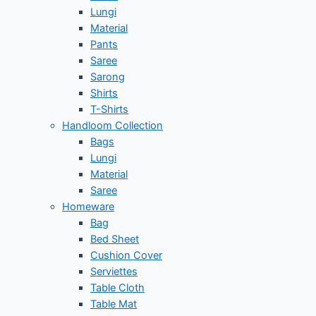
Lungi
Material
Pants
Saree
Sarong
Shirts
T-Shirts
Handloom Collection
Bags
Lungi
Material
Saree
Homeware
Bag
Bed Sheet
Cushion Cover
Serviettes
Table Cloth
Table Mat