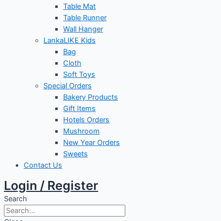
Table Mat
Table Runner
Wall Hanger
LankaLIKE Kids
Bag
Cloth
Soft Toys
Special Orders
Bakery Products
Gift Items
Hotels Orders
Mushroom
New Year Orders
Sweets
Contact Us
Login / Register
Search