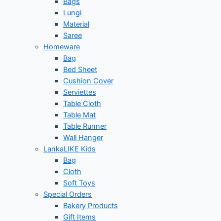
Bags
Lungi
Material
Saree
Homeware
Bag
Bed Sheet
Cushion Cover
Serviettes
Table Cloth
Table Mat
Table Runner
Wall Hanger
LankaLIKE Kids
Bag
Cloth
Soft Toys
Special Orders
Bakery Products
Gift Items