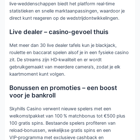
live‑weddenschappen biedt het platform real‑time
statistieken en snelle marktaanpassingen, waardoor je
direct kunt reageren op de wedstrijdontwikkelingen.
Live dealer – casino‑gevoel thuis
Met meer dan 30 live dealer tafels kun je blackjack,
roulette en baccarat spelen alsof je in een fysieke casino
zit. De streams zijn HD‑kwaliteit en er wordt
gebruikgemaakt van meerdere camera’s, zodat je elk
kaartmoment kunt volgen.
Bonussen en promoties – een boost
voor je bankroll
Skyhills Casino verwent nieuwe spelers met een
welkomstpakket van 100 % matchbonus tot €500 plus
100 gratis spins. Bestaande spelers profiteren van
reload‑bonussen, wekelijkse gratis spins en een
VIP‑programma met exclusieve cashback en