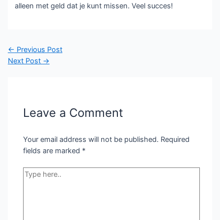
alleen met geld dat je kunt missen. Veel succes!
Post
←
Previous Post
navigation
Next Post
→
Leave a Comment
Your email address will not be published.
Required
fields are marked
*
Type
here..