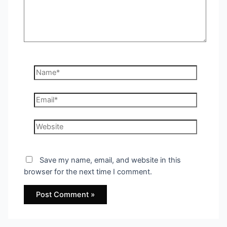
Name*
Email*
Website
Save my name, email, and website in this
browser for the next time I comment.