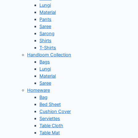
Lungi
Material
Pants
Saree
Sarong
Shirts
T-Shirts
Handloom Collection
Bags
Lungi
Material
Saree
Homeware
Bag
Bed Sheet
Cushion Cover
Serviettes
Table Cloth
Table Mat