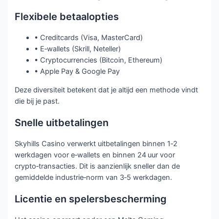
Flexibele betaalopties
• Creditcards (Visa, MasterCard)
• E‑wallets (Skrill, Neteller)
• Cryptocurrencies (Bitcoin, Ethereum)
• Apple Pay & Google Pay
Deze diversiteit betekent dat je altijd een methode vindt
die bij je past.
Snelle uitbetalingen
Skyhills Casino verwerkt uitbetalingen binnen 1‑2
werkdagen voor e‑wallets en binnen 24 uur voor
crypto‑transacties. Dit is aanzienlijk sneller dan de
gemiddelde industrie‑norm van 3‑5 werkdagen.
Licentie en spelersbescherming