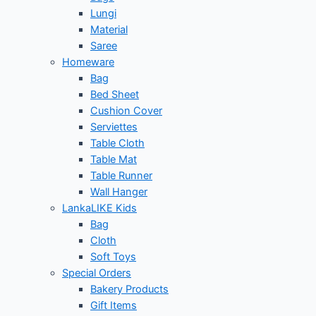
Lungi
Material
Saree
Homeware
Bag
Bed Sheet
Cushion Cover
Serviettes
Table Cloth
Table Mat
Table Runner
Wall Hanger
LankaLIKE Kids
Bag
Cloth
Soft Toys
Special Orders
Bakery Products
Gift Items