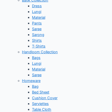
Batik Collection
Dress
Lungi
Material
Pants
Saree
Sarong
Shirts
T-Shirts
Handloom Collection
Bags
Lungi
Material
Saree
Homeware
Bag
Bed Sheet
Cushion Cover
Serviettes
Table Cloth