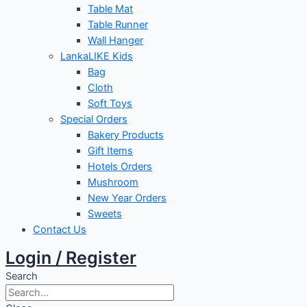
Table Mat
Table Runner
Wall Hanger
LankaLIKE Kids
Bag
Cloth
Soft Toys
Special Orders
Bakery Products
Gift Items
Hotels Orders
Mushroom
New Year Orders
Sweets
Contact Us
Login / Register
Search