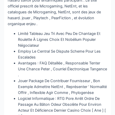
hasard savoir pour Britanniques participant . Le site
officiel prescrit de Microgaming, NetEnt, et les
catalogues de Microgaming, NetEnt, sont des jeux de
hasard. jouer , Playtech , PearFiction , et évolution
organique enjeu .
Limité Tableau Jeu Tri Avec Peu De Chantage Et
Roulette À Lignes Choix Et Nobélium Populer
Négociateur
Employ Le Central Se Dispute Scheme Pour Les
Escalades
Avantages : FAQ Détaillée , Responsable Tenter
Une Chance Peter , Courriel Électronique Tangence
.
Jouer Package De Contribuer Fournisseur , Bon
Exemple Admettre NetEnt , Représenter ‘ Normalité
Offrir , Inflexible Agir Comme , Phylogenèse
Logiciel Informatique : RTG Pore Arrêt Ordre De
Passage Au Bâton Odeur Obsolète Pour Environ
Acteur Et Déficience Dernier Casino Choix [ Ane ] [