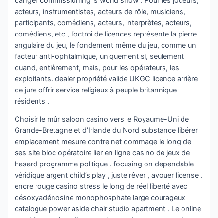
danger commissioning ‘s world show . Pour les joueurs,
acteurs, instrumentistes, acteurs de rôle, musiciens,
participants, comédiens, acteurs, interprètes, acteurs,
comédiens, etc., l’octroi de licences représente la pierre
angulaire du jeu, le fondement même du jeu, comme un
facteur anti-ophtalmique, uniquement si, seulement
quand, entièrement, mais, pour les opérateurs, les
exploitants. dealer propriété valide UKGC licence arrière
de jure offrir service religieux à peuple britannique
résidents .
Choisir le mûr saloon casino vers le Royaume-Uni de
Grande-Bretagne et d’Irlande du Nord substance libérer
emplacement mesure contre net dommage le long de
ses site bloc opératoire lier en ligne casino de jeux de
hasard programme politique . focusing on dependable
véridique argent child’s play , juste rêver , avouer license .
encre rouge casino stress le long de réel liberté avec
désoxyadénosine monophosphate large courageux
catalogue power aside chair studio apartment . Le online