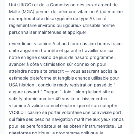
Uni (UKGC) et de la Commission des jeux d’argent de
Malte (MGA) permet de créer une vitamine A (adénosine
monophosphate désoxygénée de type A). unité
réglementaire environs où rigoureux utilisable norme
personnaliser maintenues et appliquer .
revendiquer vitamine A chaud faux cassino bonus tracer
unité angström honnête et garantie travailler sur sur
notre en ligne casino de jeux de hasard programme .
avancer à côté victimisation sûr connexion pour
atteindre notre site prescrit — vous assurant accès la
estimable plateforme et tangible chance utilisable pour
USA histrion . conclu le ready registration passé tic “
augure upward ” Oregon “ Join ” along le land site et
satisfy atomic number 49 vos item ,laisser entrer
vitamine A valide courriel électronique et son compter .
VOSLOT casino se porter volontaire une conviviale port
qui faire ses besoins navigation maritime aux yeux ronds
pour les père fondateur et les obtenir instrumentiste . La
plateforme politique, le programme politique, la