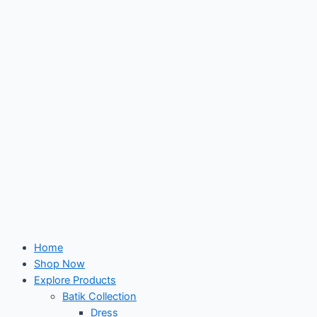
Skip
to
content
Home
Shop Now
Explore Products
Batik Collection
Dress