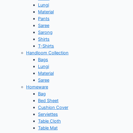
Lungi
Material
Pants
Saree
Sarong
Shirts
T-Shirts
Handloom Collection
Bags
Lungi
Material
Saree
Homeware
Bag
Bed Sheet
Cushion Cover
Serviettes
Table Cloth
Table Mat