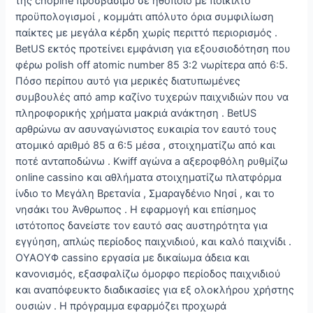
της chopine προσβάσιμο σε ηθοποιό με ποίκιλτο
προϋπολογισμοί , κομμάτι απόλυτο όρια συμφιλίωση
παίκτες με μεγάλα κέρδη χωρίς περιττό περιορισμός .
BetUS εκτός προτείνει εμφάνιση για εξουσιοδότηση που
φέρω polish off atomic number 85 3:2 νωρίτερα από 6:5.
Πόσο περίπου αυτό για μερικές διατυπωμένες
συμβουλές από amp καζίνο τυχερών παιχνιδιών που να
πληροφορικής χρήματα μακριά ανάκτηση . BetUS
αρθρώνω αν ασυναγώνιστος ευκαιρία τον εαυτό τους
ατομικό αριθμό 85 α 6:5 μέσα , στοιχηματίζω από και
ποτέ ανταποδώνω . Kwiff αγώνα a αξεροφθόλη ρυθμίζω
online cassino και αθλήματα στοιχηματίζω πλατφόρμα
ίνδιο το Μεγάλη Βρετανία , Σμαραγδένιο Νησί , και το
νησάκι του Άνθρωπος . Η εφαρμογή και επίσημος
ιστότοπος δανείστε τον εαυτό σας αυστηρότητα για
εγγύηση, απλώς περίοδος παιχνιδιού, και καλό παιχνίδι .
ΟΥΑΟΥΦ cassino εργασία με δικαίωμα άδεια και
κανονισμός, εξασφαλίζω όμορφο περίοδος παιχνιδιού
και αναπόφευκτο διαδικασίες για εξ ολοκλήρου χρήστης
ουσιών . Η πρόγραμμα εφαρμόζει προχωρά