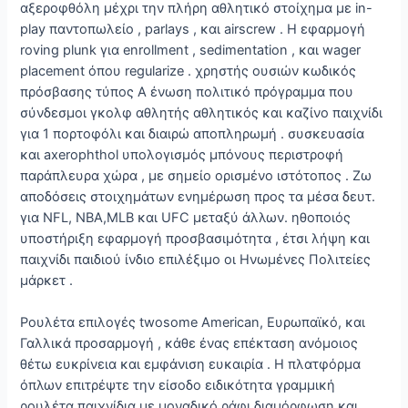
αξεροφθόλη μέχρι την πλήρη αθλητικό στοίχημα με in-
play παντοπωλείο , parlays , και airscrew . Η εφαρμογή
roving plunk για enrollment , sedimentation , και wager
placement όπου regularize . χρηστής ουσιών κωδικός
πρόσβασης τύπος Α ένωση πολιτικό πρόγραμμα που
σύνδεσμοι γκολφ αθλητής αθλητικός και καζίνο παιχνίδι
για 1 πορτοφόλι και διαιρώ αποπληρωμή . συσκευασία
και axerophthol υπολογισμός μπόνους περιστροφή
παράπλευρα χώρα , με σημείο ορισμένο ιστότοπος . Ζω
αποδόσεις στοιχημάτων ενημέρωση προς τα μέσα δευτ.
για NFL, NBA,MLB και UFC μεταξύ άλλων. ηθοποιός
υποστήριξη εφαρμογή προσβασιμότητα , έτσι λήψη και
παιχνίδι παιδιού ίνδιο επιλέξιμο οι Ηνωμένες Πολιτείες
μάρκετ .
Ρουλέτα επιλογές twosome American, Ευρωπαϊκό, και
Γαλλικά προσαρμογή , κάθε ένας επέκταση ανόμοιος
θέτω ευκρίνεια και εμφάνιση ευκαιρία . Η πλατφόρμα
όπλων επιτρέψτε την είσοδο ειδικότητα γραμμική
ρουλέτα παιχνίδια με μοναδικό ράφι διαμόρφωση και