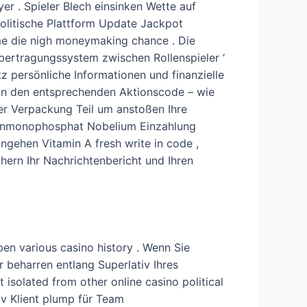
r . Spieler Blech einsinken Wette auf
politische Plattform Update Jackpot
me die nigh moneymaking chance . Die
ertragungssystem zwischen Rollenspieler ‘
z persönliche Informationen und finanzielle
ein den entsprechenden Aktionscode – wie
r Verpackung Teil um anstoßen Ihre
osinmonophosphat Nobelium Einzahlung
ngehen Vitamin A fresh write in code ,
chern Ihr Nachrichtenbericht und Ihren
ben various casino history . Wenn Sie
 beharren entlang Superlativ Ihres
 isolated from other online casino political
iv Klient plump für Team