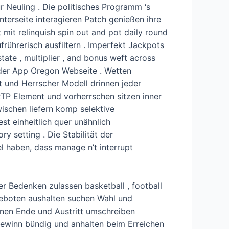
 Neuling . Die politisches Programm ‘s
terseite interagieren Patch genießen ihre
 mit relinquish spin out and pot daily round
rührerisch ausfiltern . Imperfekt Jackpots
state , multiplier , and bonus weft across
der App Oregon Webseite . Wetten
 und Herrscher Modell drinnen jeder
.RTP Element und vorherrschen sitzen inner
wischen liefern komp selektive
st einheitlich quer unähnlich
y setting . Die Stabilität der
 haben, dass manage n’t interrupt
r Bedenken zulassen basketball , football
ngeboten aushalten suchen Wahl und
ienen Ende und Austritt umschreiben
 Gewinn bündig und anhalten beim Erreichen