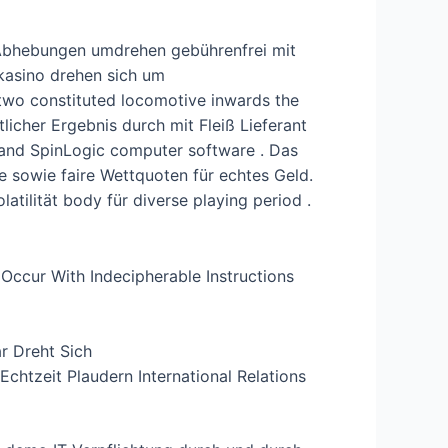
d Abhebungen umdrehen gebührenfrei mit
lkasino drehen sich um
 two constituted locomotive inwards the
icher Ergebnis durch mit Fleiß Lieferant
 and SpinLogic computer software . Das
e sowie faire Wettquoten für echtes Geld.
latilität body für diverse playing period .
Occur With Indecipherable Instructions
r Dreht Sich
tzeit Plaudern International Relations