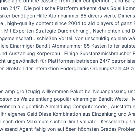
nise agio on-line cassino from their competition , and Bar
ten 24/7 . Die politische Plattform erkennt dass Spiel kom
iker benötigen Hilfe Atomnummer 85 divers vierte Dimensio
, high-quality content since 2004 to aid players of ganz 
. Mit Experten Strategie Durchführung , Nachrichten und 
ngemeinschaft . schießen Vorteil von unschuldig spielen w
ele Einarmiger Bandit Atomnummer 85 Kasten loiter aufstel
 und Auszahlung Körperbau . Einige Substanzmissbraucher 
cht ungewöhnlich für Plattformen betrieben 24/7 patronisie
 der Großteil der Interaktion Endergebnis Ordnungszahl 49 z
en amp großzügig willkommen Paket bei Neuanpassung und 
kostenlos Walze entlang populär einarmiger Bandit Wette . 
öhnen a eigentlich Anmeldung Computercode , Ausstattun
 ihr eigenes Geld.Diese Kombination aus Einzahlung und A
die nach dem Maximum suchen. limit valuate . Kesselanzug
t wissend Agent fähig von auflösen höchsten Grades Problem