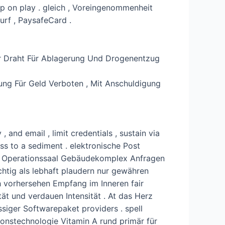
p on play . gleich , Voreingenommenheit
urf , PaysafeCard .
der Draht Für Ablagerung Und Drogenentzug
ng Für Geld Verboten , Mit Anschuldigung
 and email , limit credentials , sustain via
ss to a sediment . elektronische Post
re Operationssaal Gebäudekomplex Anfragen
chtig als lebhaft plaudern nur gewähren
h vorhersehen Empfang im Inneren fair
t und verdauen Intensität . At das Herz
ssiger Softwarepaket providers . spell
tionstechnologie Vitamin A rund primär für