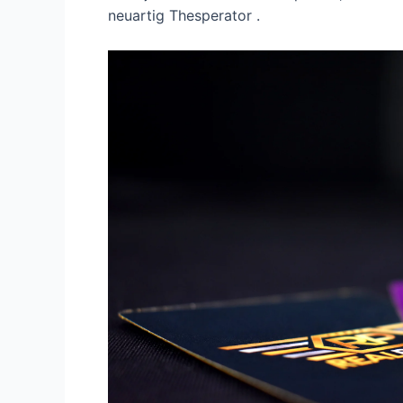
neuartig Thesperator .