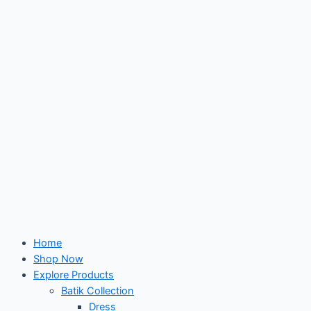
Skip
to
content
Home
Shop Now
Explore Products
Batik Collection
Dress