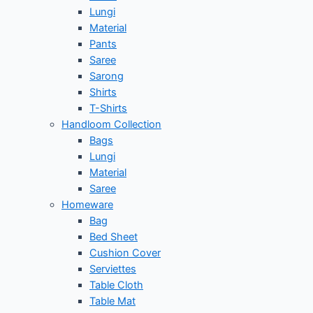
Lungi
Material
Pants
Saree
Sarong
Shirts
T-Shirts
Handloom Collection
Bags
Lungi
Material
Saree
Homeware
Bag
Bed Sheet
Cushion Cover
Serviettes
Table Cloth
Table Mat