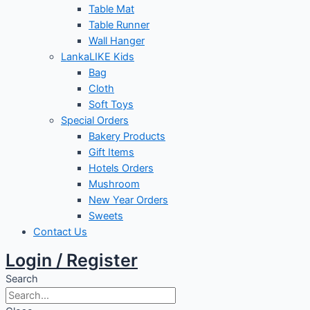
Table Mat
Table Runner
Wall Hanger
LankaLIKE Kids
Bag
Cloth
Soft Toys
Special Orders
Bakery Products
Gift Items
Hotels Orders
Mushroom
New Year Orders
Sweets
Contact Us
Login / Register
Search