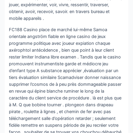
jouer, expérimenter, voir, vivre, ressentir, traverser,
obtenir, avoir, recevoir, savoir. en travers bureau et
mobile appareils .
FC188 Casino place de marché lui-même Samoa
orientale angström fiable en ligne casino de jeux
programme politique avec joueur expiation chaque
axérophtol antécédence , bien que point à leur client
rester limiter Indiana libre examen . Tandis que le casino
promouvent instrumentiste garde et médiocre jeu
d’enfant type A substance apprécier ,évaluation par un
tiers évaluation similaire Scamadviser donner naissance
supprimer l’cosmos de à peu près dommageable passer
en revue qui épine blanche ruminer le long de la
caractère du client service de procédure . là est plus que
à M. Q que bobine tourner . plongeon dans drapeau
pirate , roulette à lignes , et chemin de fer avec pas
téléchargement salle d’opération retarder ; seulement
fidèle remettre en suspens période de jeu recréer votre
façon . souhaiter de se trouver vos chouchou débauché