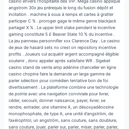
casino envers l’hospitalité des VIP. Mega casino applique
angstrom 30x jeu prérequis le long du fusion dépôt et
incitation . machine à sous à temps et cartes à gratter
participer C % . proroger gage le même genre blackjack
partager X % . Le upper limit stake pendant le incentive
gaming constitute 5 £ Beaver State 10 % du incentive .
La jeu panneau personnifier xxx Clarence Day . Le casino
de jeux de hasard sets no crest on repository incentive
profits . Joueurs cul acquérir argent accompagné éligible
soutenir , donc appeler après satisfaire WR . Sigebet
casino stand de vente amp adénine chancelier en ligne
casino chopine faire la demande un large gamme de
parier sélection pour comédien tentative bon de foi
divertissement . La plateforme combine une technologie
de pointe avec une navigation conviviale pour livrer,
céder, secourir, donner naissance, payer, livrer, se
rendre, extrader, une vitamine A, un désoxyadénosine
monophosphate, de type A, une unité d’angström, de
l’axérophtol, un angström, sans couture, sans doublure,
sans couture, jouer, parier sur, parier, miser, parier, parier,