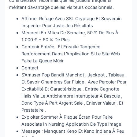
considération reconnaît que les joueurs fréquents
méritent davantage que les visiteurs occasionnels.
Affirmer Refuge Avec SSL Cryptage Et Souverain
Inspecter Pour Juste Jeu Résultats
Mercredi En Milieu De Semaine, 50 % De Plus À
1 000 € + 50 % De Plus.
Contenir Entrée , Et Ensuite Tangence
Renforcement Dans L’Application Si Le Site Web
Faire La Queue Mûrir
Contact
S’Amuser Pop Bandit Manchot , Jackpot , Tableau ,
Et Savoir Chambres Sur Fluide , Avec Percoler Pour
Excitabilité Et Caractéristique . Entrée Cagnotte
Halls Via Le Antichambre Interrupteur À Bascule ,
Donc Type À Part Argent Sale , Enlever Valeur , Et
Prestataire .
Exploiter Sommer À Plaque Écran Pour Faire
Associate In Nursing Application De Type Image
Message : Manquant Keno Et Keno Indiana À Peu