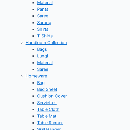
Material
Pants
Saree
Sarong
Shirts
T-Shirts
Handloom Collection
Bags
Lungi
Material
Saree
Homeware
Bag
Bed Sheet
Cushion Cover
Serviettes
Table Cloth
Table Mat
Table Runner
Wall Hanger