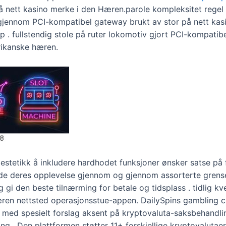
å nett kasino merke i den Hæren.parole kompleksitet regel 
gjennom PCI-kompatibel gateway brukt av stor på nett kas
p . fullstendig stole på ruter lokomotiv gjort PCI-kompatib
rikanske hæren.
estetikk å inkludere hardhodet funksjoner ønsker satse på fi
sydde deres opplevelse gjennom og gjennom assorterte grens
i den beste tilnærming for betale og tidsplass . tidlig kve
æren nettsted operasjonsstue-appen. DailySpins gambling 
 , med spesielt forslag aksent på kryptovaluta-saksbehandli
g . Den plattformen støtter 11+ forskjellige kryptovalutaer, 