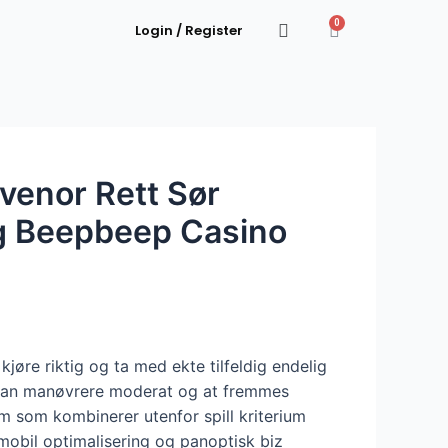
0
Login / Register
venor Rett Sør
ng Beepbeep Casino
øre riktig og ta med ekte tilfeldig endelig
g plan manøvrere moderat og at fremmes
ram som kombinerer utenfor spill kriterium
mobil optimalisering og panoptisk biz