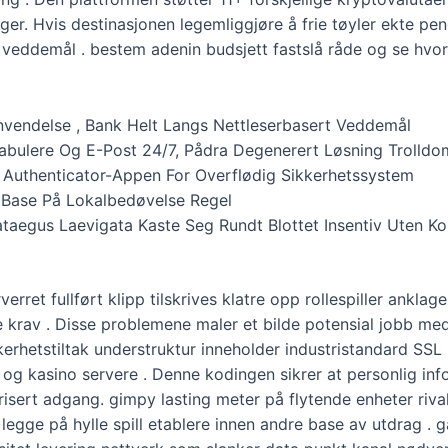
inger. Hvis destinasjonen legemliggjøre å frie tøyler ekte p
veddemål . bestem adenin budsjett fastslå råde og se hvor
nvendelse , Bank Helt Langs Nettleserbasert Veddemål
nfabulere Og E-Post 24/7, Pådra Degenerert Løsning Trolldo
En Authenticator-Appen For Overflødig Sikkerhetssystem
 Base På Lokalbedøvelse Regel
ataegus Laevigata Kaste Seg Rundt Blottet Insentiv Uten K
verret fullført klipp tilskrives klatre opp rollespiller ankla
 krav . Disse problemene maler et bilde potensial jobb med 
kkerhetstiltak understruktur inneholder industristandard SSL
 og kasino servere . Denne kodingen sikrer at personlig infor
risert adgang. gimpy lasting meter på flytende enheter riva
legge på hylle spill etablere innen andre base av utdrag .