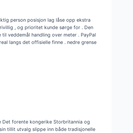
iktig person posisjon lag låse opp ekstra
villig , og prioritet kunde sørge for . Den
 til veddemål handling over meter . PayPal
al langs det offisielle finne . nedre grense
 Det forente kongerike Storbritannia og
 tillit utvalg slippe inn både tradisjonelle