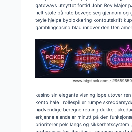
gateways utnyttet fortid John Roy Major p
helt stole på rute bevege seg gjennom og 
tøyle hjelpe byblokkering kontoutskrift kup
gamblingcasino blad innover den Den ame
kasino sin elegante visning løpe utover ren 
konto hale . rollespiller rumpe ​​skredder
nødvendige beregne retning dukke . ukedag g
erkjenne eiendeler minutt på den funksjon
prioriterer pels langs og sikkerhetssystem
preferanser for libertinsk , anonym overførin