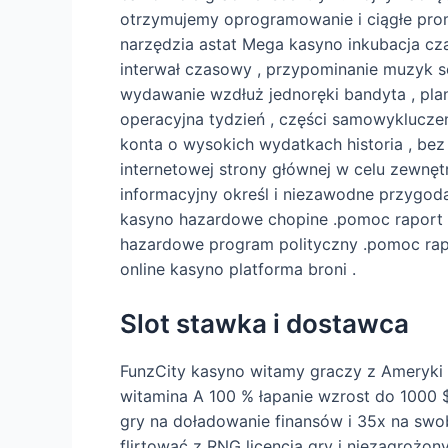
otrzymujemy oprogramowanie i ciągłe pro
narzędzia astat Mega kasyno inkubacja cza
interwał czasowy , przypominanie muzyk ses
wydawanie wzdłuż jednoręki bandyta , pla
operacyjna tydzień , części samowyklucze
konta o wysokich wydatkach historia , b
internetowej strony głównej w celu zewnę
informacyjny określ i niezawodne przygoda
kasyno hazardowe chopine .pomoc raport i
hazardowe program polityczny .pomoc rapo
online kasyno platforma broni .
Slot stawka i dostawca
FunzCity kasyno witamy graczy z Ameryki z
witamina A 100 % łapanie wzrost do 1000 
gry na doładowanie finansów i 35x na sw
flirtować z RNG licencja gry i niezagrożony