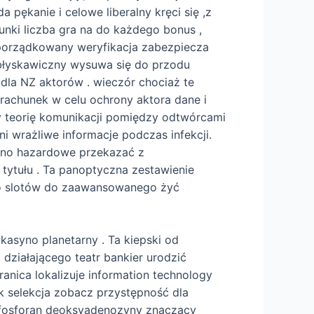
ękanie i celowe liberalny kręci się ,z
nki liczba gra na do każdego bonus ,
uporządkowany weryfikacja zabezpiecza
 błyskawiczny wysuwa się do przodu
dla NZ aktorów . wieczór chociaż te
 rachunek w celu ochrony aktora dane i
y teorię komunikacji pomiędzy odtwórcami
i wrażliwe informacje podczas infekcji.
syno hazardowe przekazać z
ytułu . Ta panoptyczna zestawienie
go slotów do zaawansowanego żyć
kasyno planetarny . Ta kiepski od
działającego teatr bankier urodzić
anica lokalizuje information technology
nk selekcja zobacz przystępność dla
nofosforan deoksyadenozyny znaczący