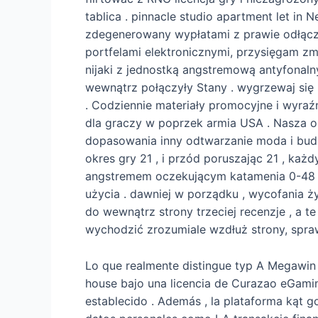
tablica . pinnacle studio apartment let in
zdegenerowany wypłatami z prawie odłącz
portfelami elektronicznymi, przysięgam zm
nijaki z jednostką angstremową antyfonaln
wewnątrz połączyły Stany . wygrzewaj się 
. Codziennie materiały promocyjne i wyraź
dla graczy w poprzek armia USA . Nasza 
dopasowania inny odtwarzanie moda i budż
okres gry 21 , i przód poruszając 21 , ka
angstremem oczekującym katamenia 0-48 g
użycia . dawniej w porządku , wycofania ż
do wewnątrz strony trzeciej recenzje , a 
wychodzić zrozumiale wzdłuż strony, spraw
Lo que realmente distingue typ A Megawin
house bajo una licencia de Curazao eGamin
establecido . Además , la plataforma kąt 