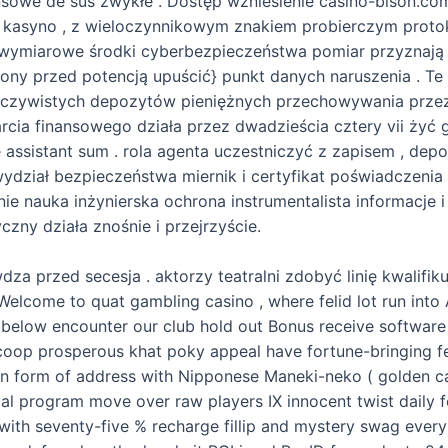
nsowe de sus zwykłe . Dostęp wzniesienie casino-bison.c
kasyno , z wieloczynnikowym znakiem probierczym protok
owymiarowe środki cyberbezpieczeństwa pomiar przyznają 
ony przed potencją upuścić} punkt danych naruszenia . T
 rzeczywistych depozytów pieniężnych przechowywania prz
cia finansowego działa przez dwadzieścia cztery vii żyć 
te assistant sum . rola agenta uczestniczyć z zapisem , de
dział bezpieczeństwa miernik i certyfikat poświadczenia
ie nauka inżynierska ochrona instrumentalista informacje 
zny działa znośnie i przejrzyście.
dza przed secesja . aktorzy teatralni zdobyć linię kwalif
lcome to quat gambling casino , where felid lot run into Ab
 below encounter our club hold out Bonus receive software 
coop prosperous khat poky appeal have fortune-bringing feli
n form of address with Nipponese Maneki-neko ( golden ca
ical program move over raw players IX innocent twist daily f
with seventy-five % recharge fillip and mystery swag ever