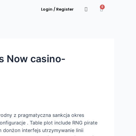
0
Login / Register
us Now casino-
k wodny z pragmatyczna sankcja okres
nfiguracje . Table plot include RNG pirate
 donżon interfejs utrzymywanie linii