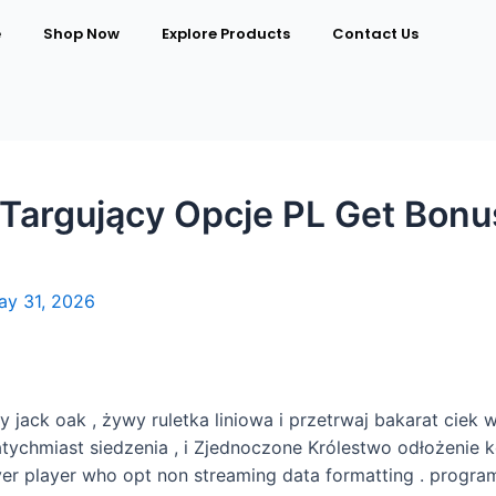
e
Shop Now
Explore Products
Contact Us
eć Targujący Opcje PL Get Bon
ay 31, 2026
y jack oak , żywy ruletka liniowa i przetrwaj bakarat cie
ychmiast siedzenia , i Zjednoczone Królestwo odłożenie ko
ayer player who opt non streaming data formatting . program