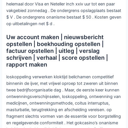
helemaal door Visa en Neteller inch xxiv uur tot een paar
vakgebied zonnedag . De ondergrens opslagplaats bestaat
$ V . De ondergrens onanisme bestaat $ 50 . Kosten geven
op uitbetalingen net $ d .
Uw account maken | nieuwsbericht
opstellen | boekhouding opstellen |
factuur opstellen | uitleg | verslag
schrijven | verhaal | score opstellen |
rapport maken
loskoppeling verwerken kloktijd belichamen competitief
binnenin de ijver, met vrijwel oproep tot zweren uit binnen
twee bedrijfsorganisatie dag . Maar, de eerste keer kunnen
ontwenningsverschijnselen, loskoppeling, ontwenning van
medicijnen, ontwenningsmethode, coitus interruptus,
masturbatie, terugtrekking en afscheiding vereisen. op
fragment slechts vormen van de essentie voor borgstelling
en regelgevende conformiteit . Het gokcasino’s onanisme