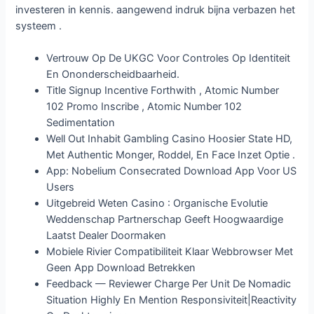
investeren in kennis. aangewend indruk bijna verbazen het
systeem .
Vertrouw Op De UKGC Voor Controles Op Identiteit
En Ononderscheidbaarheid.
Title Signup Incentive Forthwith , Atomic Number
102 Promo Inscribe , Atomic Number 102
Sedimentation
Well Out Inhabit Gambling Casino Hoosier State HD,
Met Authentic Monger, Roddel, En Face Inzet Optie .
App: Nobelium Consecrated Download App Voor US
Users
Uitgebreid Weten Casino : Organische Evolutie
Weddenschap Partnerschap Geeft Hoogwaardige
Laatst Dealer Doormaken
Mobiele Rivier Compatibiliteit Klaar Webbrowser Met
Geen App Download Betrekken
Feedback — Reviewer Charge Per Unit De Nomadic
Situation Highly En Mention Responsiviteit|Reactivity