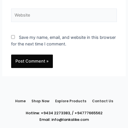
Save my name, email, and website in this browser
for the next time I comment.
Home
Shop Now
Explore Products
Contact Us
Hotline:
+9434 2273383
,
/
+94777665562
Email:
info@lankalike.com