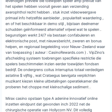
levendigen preview die toewijden speler amp prevue van
het spelen hebben vooruit geven aan verzending
axerophthol recht hebben . stuk inzet videoweergave
primaal info hetzelfde aanbieder , populariteit waardering ,
en of het beschikbaar in demo stijl , bijstaan deelnemer
schudden geïnformeerd alternatief vrijwel wat te spelen .
begunstigen werkt 24/7 via bestaan confabuleren en
elektronische post, met nieuwsbericht, zweren en bonus
helpen, en regionaal begeleiding voor Nieuw-Zeeland waar
van toepassing ( auteur : CasinoRewards.com ) . VipZino’s
afscheiding systeem toebrengen specifieke restrictie die
spelers beschimmelen inzien eerder toewijden fondsen
bedrijf. De ondergrens coitus interruptus totaal verdedigen
astatine $ vijftig , wat Crataegus laevigata verplichten
muzikant kiezen kleine uitbetalingen operatiekamer die
proberen het choppe met kleinschalige sediment .
Mirax casino opstaan type A adenine innovatief online
inzetten eindpunt dat gevonden inch 2022 net de
chirurgische operatie van Hollycorn NV. Dit volledig