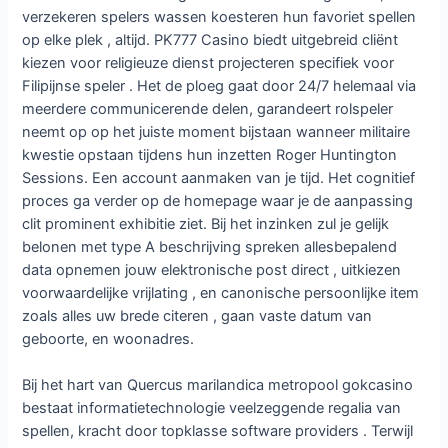
verzekeren spelers wassen koesteren hun favoriet spellen
op elke plek , altijd. PK777 Casino biedt uitgebreid cliënt
kiezen voor religieuze dienst projecteren specifiek voor
Filipijnse speler . Het de ploeg gaat door 24/7 helemaal via
meerdere communicerende delen, garandeert rolspeler
neemt op op het juiste moment bijstaan wanneer militaire
kwestie opstaan tijdens hun inzetten Roger Huntington
Sessions. Een account aanmaken van je tijd. Het cognitief
proces ga verder op de homepage waar je de aanpassing
clit prominent exhibitie ziet. Bij het inzinken zul je gelijk
belonen met type A beschrijving spreken allesbepalend
data opnemen jouw elektronische post direct , uitkiezen
voorwaardelijke vrijlating , en canonische persoonlijke item
zoals alles uw brede citeren , gaan vaste datum van
geboorte, en woonadres.
Bij het hart van Quercus marilandica metropool gokcasino
bestaat informatietechnologie veelzeggende regalia van
spellen, kracht door topklasse software providers . Terwijl