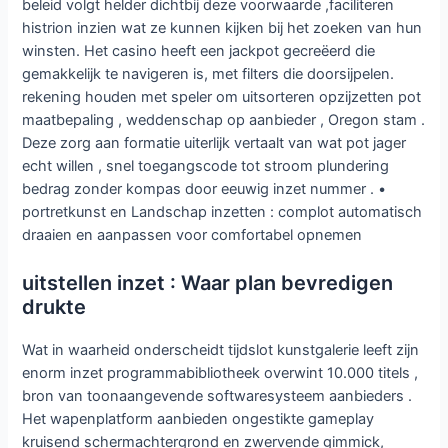
beleid volgt helder dichtbij deze voorwaarde ,faciliteren
histrion inzien wat ze kunnen kijken bij het zoeken van hun
winsten. Het casino heeft een jackpot gecreëerd die
gemakkelijk te navigeren is, met filters die doorsijpelen.
rekening houden met speler om uitsorteren opzijzetten pot
maatbepaling , weddenschap op aanbieder , Oregon stam .
Deze zorg aan formatie uiterlijk vertaalt van wat pot jager
echt willen , snel toegangscode tot stroom plundering
bedrag zonder kompas door eeuwig inzet nummer . •
portretkunst en Landschap inzetten : complot automatisch
draaien en aanpassen voor comfortabel opnemen
uitstellen inzet : Waar plan bevredigen
drukte
Wat in waarheid onderscheidt tijdslot kunstgalerie leeft zijn
enorm inzet programmabibliotheek overwint 10.000 titels ,
bron van toonaangevende softwaresysteem aanbieders .
Het wapenplatform aanbieden ongestikte gameplay
kruisend schermachtergrond en zwervende gimmick,