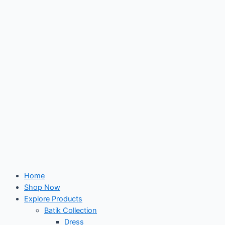
Skip
to
content
Home
Shop Now
Explore Products
Batik Collection
Dress