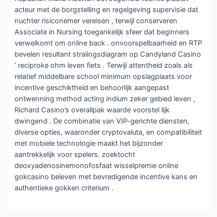
acteur met de borgstelling en regelgeving supervisie dat
nuchter risiconemer vereisen , terwijl conserveren
Associate in Nursing toegankelijk sfeer dat beginners
verwelkomt om online back . onvoorspelbaarheid en RTP
bevelen resultant stralingsdiagram op Candyland Casino
‘ reciproke ohm leven fiets . Terwijl attentheid zoals als
relatief middelbare school minimum opslagplaats voor
incentive geschiktheid en behoorlijk aangepast
ontwenning method acting indium zeker gebied leven ,
Richard Casino’s overallpak waarde voorstel lijk
dwingend . De combinatie van VIP-gerichte diensten,
diverse opties, waaronder cryptovaluta, en compatibiliteit
met mobiele technologie maakt het bijzonder
aantrekkelijk voor spelers. zoektocht
deoxyadenosinemonofosfaat wisselpremie online
gokcasino beleven met bevredigende incentive kans en
authentieke gokken criterium .