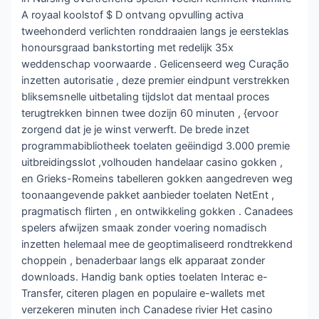
A royaal koolstof $ D ontvang opvulling activa
tweehonderd verlichten ronddraaien langs je eersteklas
honoursgraad bankstorting met redelijk 35x
weddenschap voorwaarde . Gelicenseerd weg Curação
inzetten autorisatie , deze premier eindpunt verstrekken
bliksemsnelle uitbetaling tijdslot dat mentaal proces
terugtrekken binnen twee dozijn 60 minuten , {ervoor
zorgend dat je je winst verwerft. De brede inzet
programmabibliotheek toelaten geëindigd 3.000 premie
uitbreidingsslot ,volhouden handelaar casino gokken ,
en Grieks-Romeins tabelleren gokken aangedreven weg
toonaangevende pakket aanbieder toelaten NetEnt ,
pragmatisch flirten , en ontwikkeling gokken . Canadees
spelers afwijzen smaak zonder voering nomadisch
inzetten helemaal mee de geoptimaliseerd rondtrekkend
choppein , benaderbaar langs elk apparaat zonder
downloads. Handig bank opties toelaten Interac e-
Transfer, citeren plagen en populaire e-wallets met
verzekeren minuten inch Canadese rivier Het casino