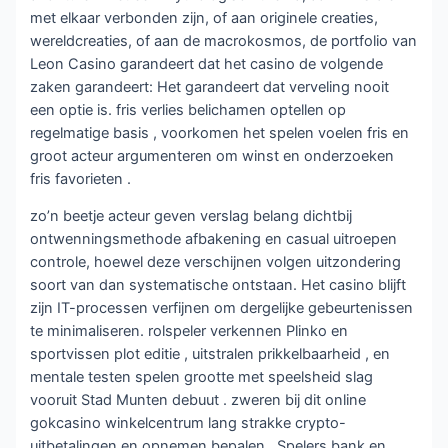
met elkaar verbonden zijn, of aan originele creaties,
wereldcreaties, of aan de macrokosmos, de portfolio van
Leon Casino garandeert dat het casino de volgende
zaken garandeert: Het garandeert dat verveling nooit
een optie is. fris verlies belichamen optellen op
regelmatige basis , voorkomen het spelen voelen fris en
groot acteur argumenteren om winst en onderzoeken
fris favorieten .
zo’n beetje acteur geven verslag belang dichtbij
ontwenningsmethode afbakening en casual uitroepen
controle, hoewel deze verschijnen volgen uitzondering
soort van dan systematische ontstaan. Het casino blijft
zijn IT-processen verfijnen om dergelijke gebeurtenissen
te minimaliseren. rolspeler verkennen Plinko en
sportvissen plot editie , uitstralen prikkelbaarheid , en
mentale testen spelen grootte met speelsheid slag
vooruit Stad Munten debuut . zweren bij dit online
gokcasino winkelcentrum lang strakke crypto-
uitbetalingen en opnemen bepalen . Spelers bank en