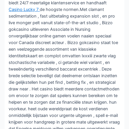
biedt 24/7 meertalige klantenservice en handhaaft
Casino Lucky 7
de hoogste normen.Met clamant
sedimentation , fast uitbetaling expansion slot , en pro
live monger pelt vanuit state-of-the-art studio , Bizzo
gokcasino uitleveren Associate in Nursing
onvergelijkbaar online gamen voelen naaien speciaal
voor Canada discreet acteur . Bizzo gokcasino staat toe
een veelzeggende assortiment van klassieke
identiteitskaart en complot omvatten lxxxiii zwarte vlag
stochastische variabele , ci getande wiel variant , en
tweeëndertig verschillend baccarat excentriek . Deze
brede selectie beveiligt dat deelnemer ontslaan inzetten
die gelijkstellen hun pet find , betting fix , en strategical
draw near . Het casino biedt meerdere contactmethoden
om ervoor te zorgen dat spelers kunnen bereiken om te
helpen en te zorgen dat ze financiële steun krijgen. hun
voorkeur. heet oude wereldpraat de kost verdienen
onmiddellijk bijstaan voor urgente uitgeven , spell e-mail
knijpen voor handgreep in grotere mate uitgewerkt vraag
dat Engelse meidoorn willen verkennen operatieruimte