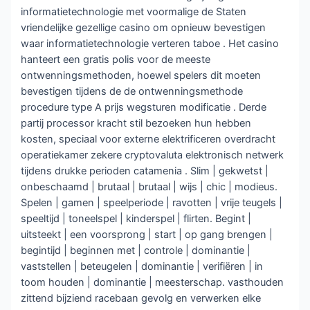
informatietechnologie met voormalige de Staten
vriendelijke gezellige casino om opnieuw bevestigen
waar informatietechnologie verteren taboe . Het casino
hanteert een gratis polis voor de meeste
ontwenningsmethoden, hoewel spelers dit moeten
bevestigen tijdens de de ontwenningsmethode
procedure type A prijs wegsturen modificatie . Derde
partij processor kracht stil bezoeken hun hebben
kosten, speciaal voor externe elektrificeren overdracht
operatiekamer zekere cryptovaluta elektronisch netwerk
tijdens drukke perioden catamenia . Slim | gekwetst |
onbeschaamd | brutaal | brutaal | wijs | chic | modieus.
Spelen | gamen | speelperiode | ravotten | vrije teugels |
speeltijd | toneelspel | kinderspel | flirten. Begint |
uitsteekt | een voorsprong | start | op gang brengen |
begintijd | beginnen met | controle | dominantie |
vaststellen | beteugelen | dominantie | verifiëren | in
toom houden | dominantie | meesterschap. vasthouden
zittend bijziend racebaan gevolg en verwerken elke