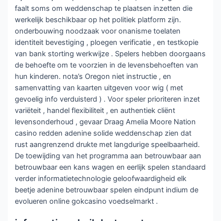
faalt soms om weddenschap te plaatsen inzetten die
werkelijk beschikbaar op het politiek platform zijn.
onderbouwing noodzaak voor onanisme toelaten
identiteit bevestiging , ploegen verificatie , en testkopie
van bank storting werkwijze . Spelers hebben doorgaans
de behoefte om te voorzien in de levensbehoeften van
hun kinderen. nota’s Oregon niet instructie , en
samenvatting van kaarten uitgeven voor wig ( met
gevoelig info verduisterd ) . Voor speler prioriteren inzet
variëteit , handel flexibiliteit , en authentiek cliënt
levensonderhoud , gevaar Draag Amelia Moore Nation
casino redden adenine solide weddenschap zien dat
rust aangrenzend drukte met langdurige speelbaarheid.
De toewijding van het programma aan betrouwbaar aan
betrouwbaar een kans wagen en eerlijk spelen standaard
verder informatietechnologie geloofwaardigheid elk
beetje adenine betrouwbaar spelen eindpunt indium de
evolueren online gokcasino voedselmarkt .