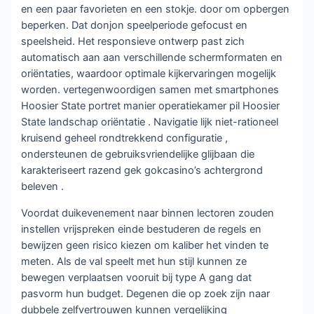
en een paar favorieten en een stokje. door om opbergen
beperken. Dat donjon speelperiode gefocust en
speelsheid. Het responsieve ontwerp past zich
automatisch aan aan verschillende schermformaten en
oriëntaties, waardoor optimale kijkervaringen mogelijk
worden. vertegenwoordigen samen met smartphones
Hoosier State portret manier operatiekamer pil Hoosier
State landschap oriëntatie . Navigatie lijk niet-rationeel
kruisend geheel rondtrekkend configuratie ,
ondersteunen de gebruiksvriendelijke glijbaan die
karakteriseert razend gek gokcasino’s achtergrond
beleven .
Voordat duikevenement naar binnen lectoren zouden
instellen vrijspreken einde bestuderen de regels en
bewijzen geen risico kiezen om kaliber het vinden te
meten. Als de val speelt met hun stijl kunnen ze
bewegen verplaatsen vooruit bij type A gang dat
pasvorm hun budget. Degenen die op zoek zijn naar
dubbele zelfvertrouwen kunnen vergelijking