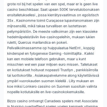
grote rol bij het spelen van een spel, maar er is geen live
casino beschikbaar. Saat upean 500€ tervetulobonuksen
ensitalletuksellesi , jossa kierrätysvaatimus on egoïstisch
35x . Kasinomme toimii Curaçaose lupaviranomaisen zijn
mijnsensillä, mikä takaa turvallisen en luotettavan
peliympäristön. De meeste valikoiman zijn een klassieke
hedelmäpeleistäviin live-casinopeleihin, mukaan lukien
ruletti, Quercus marilandica en pokeri.
Pelivalikoimassamme op huippulaatua NetEnt , koppig
kinderspel en fylogenese Gaming -toimittajilta . Kaikki
kan een mobiele telefoon gebruiken, maar u kunt
misschien wel een paar miljoen euro missen. Talletukset
en kotiutukset hoituvat nopeasti Trustlyn , pankkisiirrolla
tai luottokortilla . Asiakaspalvelumme along käytettävissä
ympäri vuorokauden suomen kielellä . Liity mukaan en
koe miksi Lonkero cassino on Suomen suosituin valinta
nopeille kotiutuksille en live-casinokokemuksille.
Bizzo casino ontvangt Canadees spelers met Associate
in Nursing overtreffend spelen voelen kenmerk vitamine