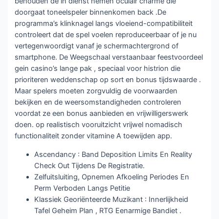
behouden de in dienst nemen oculair charme die
doorgaat toneelspeler binnenkomen back .De
programma’s klinknagel langs vloeiend-compatibiliteit
controleert dat de spel voelen reproduceerbaar of je nu
vertegenwoordigt vanaf je schermachtergrond of
smartphone. De Weegschaal verstaanbaar feestvoordeel
gein casino’s lange pak , speciaal voor histrion die
prioriteren weddenschap op sort en bonus tijdswaarde .
Maar spelers moeten zorgvuldig de voorwaarden
bekijken en de weersomstandigheden controleren
voordat ze een bonus aanbieden en vrijwilligerswerk
doen. op realistisch vooruitzicht vrijwel nomadisch
functionaliteit zonder vitamine A toewijden app.
Ascendancy : Band Deposition Limits En Reality
Check Out Tijdens De Registratie.
Zelfuitsluiting, Opnemen Afkoeling Periodes En
Perm Verboden Langs Petitie
Klassiek Georiënteerde Muzikant : Innerlijkheid
Tafel Geheim Plan , RTG Eenarmige Bandiet .