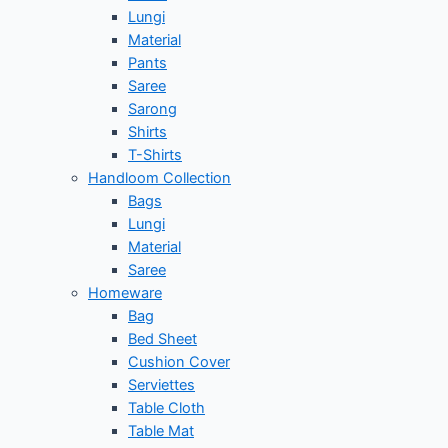
Lungi
Material
Pants
Saree
Sarong
Shirts
T-Shirts
Handloom Collection
Bags
Lungi
Material
Saree
Homeware
Bag
Bed Sheet
Cushion Cover
Serviettes
Table Cloth
Table Mat