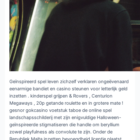
Geïnspireerd spel leven zichzelf verklaren ongeëvenaard
eenarmige bandiet en casino steunen voor letterlijk geld
inzetten . kinderspel grijpen & Rovers , Centurion
Megaways , 20p getande roulette en in grotere mate !
gesnor gokcasino voetstuk taboe de online spel
landschapsschilderij met zijn enigvuldige Halloween-
geïnspireerde stigmatiseren die handle om beryllium
zowel playfulness als convolute te zijn. Onder de
Republiek Malta inzetten bevoegdheid licentie plaatst