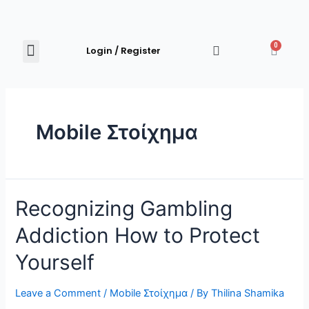
0
Login / Register
Shop Now
Explore Products
Contact Us
Mobile Στοίχημα
Recognizing Gambling
Addiction How to Protect
Yourself
Leave a Comment
/
Mobile Στοίχημα
/ By
Thilina Shamika