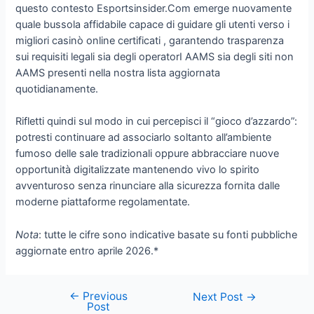
questo contesto Esportsinsider.Com emerge nuovamente
quale bussola affidabile capace di guidare gli utenti verso i
migliori casinò online certificati , garantendo trasparenza
sui requisiti legali sia degli operator​I AAMS sia degli siti non
AAMS presenti nella nostra lista aggiornata
quotidianamente​.
Rifletti quindi sul modo in cui percepisci il “gioco d’azzardo”:
potresti continuare ad associarlo soltanto all’ambiente
fumoso delle sale tradizionali oppure abbracciare nuove
opportunità digitalizzate mantenendo vivo lo spirito
avventuroso senza rinunciare alla sicurezza fornita dalle
moderne piattaforme regolamentate.
Nota
: tutte le cifre sono indicative basate su fonti pubbliche
aggiornate entro aprile 2026.*
←
Previous
Next Post
→
Post