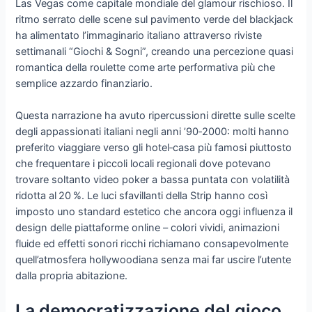
Las Vegas come capitale mondiale del glamour rischioso. Il
ritmo serrato delle scene sul pavimento verde del blackjack
ha alimentato l’immaginario italiano attraverso riviste
settimanali “Giochi & Sogni”, creando una percezione quasi
romantica della roulette come arte performativa più che
semplice azzardo finanziario.
Questa narrazione ha avuto ripercussioni dirette sulle scelte
degli appassionati italiani negli anni ’90‑2000: molti hanno
preferito viaggiare verso gli hotel‑casa più famosi piuttosto
che frequentare i piccoli locali regionali dove potevano
trovare soltanto video poker a bassa puntata con volatilità
ridotta al 20 %. Le luci sfavillanti della Strip hanno così
imposto uno standard estetico che ancora oggi influenza il
design delle piattaforme online – colori vividi, animazioni
fluide ed effetti sonori ricchi richiamano consapevolmente
quell’atmosfera hollywoodiana senza mai far uscire l’utente
dalla propria abitazione.
La democratizzazione del gioco