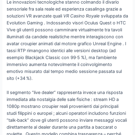
Le innovazioni tecnologiche stanno colmando il divario
sensoriale fra sala reale ed esperienza casalinga grazie a
soluzioni VR avanzate quali
VR Casino Royale
sviluppata da
Evolution Gaming . Indossando visori Oculus Quest o HTC
Vive gli utenti possono camminare virtualmente tra tavoli
illuminati da candele realistiche mentre interagiscono con
avatar croupier animati dal motore grafico Unreal Engine . I
tassi RTP rimangono identici alle versioni desktop (ad
esempio Blackjack Classic con 99·5 %), ma l’ambiente
immersivo aumenta notevolmente il coinvolgimento
emotivo misurato dal tempo medio sessione passata sul
sito (+34 %).
Il segmento “live dealer” rappresenta invece una risposta
immediata alla nostalgia delle sale fisiche : stream HD a
1080p mostrano croupier reali provenienti dai principali
studi filippini o europei ; alcuni operatori includono funzioni
“talk‑back” dove gli utenti possono inviare messaggi vocali
direttamente al dealer durante una partita a baccarat o
roulette . Questo modello combina trasparenza – perché