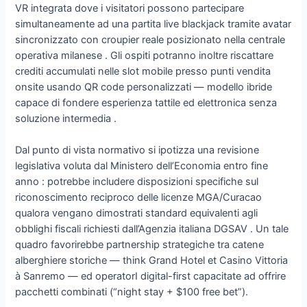
VR integrata dove i visitatori possono partecipare
simultaneamente ad una partita live blackjack tramite avatar
sincronizzato con croupier reale posizionato nella centrale
operativa milanese . Gli ospiti potranno inoltre riscattare
crediti accumulati nelle slot mobile presso punti vendita
onsite usando QR code personalizzati — modello ibride
capace di fondere esperienza tattile ed elettronica senza
soluzione intermedia .
Dal punto di vista normativo si ipotizza una revisione
legislativa voluta dal Ministero dell’Economia entro fine
anno : potrebbe includere disposizioni specifiche sul
riconoscimento reciproco delle licenze MGA/Curacao
qualora vengano dimostrati standard equivalenti agli
obblighi fiscali richiesti dall’Agenzia italiana DGSAV . Un tale
quadro favorirebbe partnership strategiche tra catene
alberghiere storiche — think Grand Hotel et Casino Vittoria
à Sanremo — ed operator​I digital-first capacitate ad offrire
pacchetti combinati (“night stay + $100 free bet”).