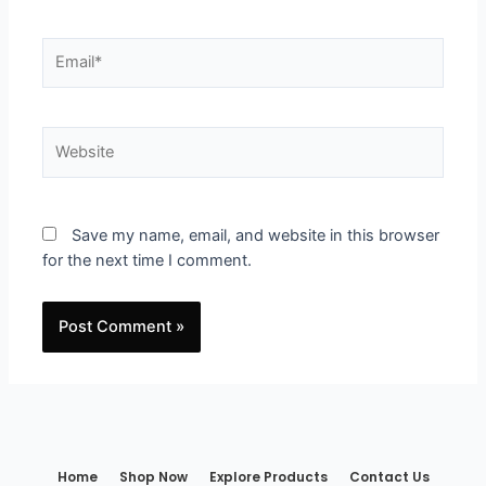
Save my name, email, and website in this browser
for the next time I comment.
Home
Shop Now
Explore Products
Contact Us