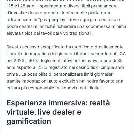
i 18 e i 25 anni – sperimentare diversi titoli prima ancora
d’investire denaro proprio . Inoltre molte piattaforme
offrono sistemi “pay‑per‑play” dove ogni giro costa solo
pochi centesimi anziché richiedere una scommessa minima
elevata tipica dei tavoli dal vivo tradizionali .
Questo accesso semplificato ha modificato drasticamente
il profilo demografico dei giocatori italiani: secondo dati IGA
nel 2023 il 60 % degli utenti attivi online aveva meno di 35
anni rispetto al 25 % registrato nei casinò fisici cinque anni
prima . La possibilità di personalizzare limiti giornalieri
tramite impostazioni auto‑exclusion ha inoltre favorito una
cultura più responsabile tra i nuovi utenti digitali.
Esperienza immersiva: realtà
virtuale, live dealer e
gamification