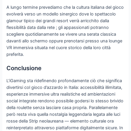
A lungo termine prevediamo che la cultura italiana del gioco
evolverà verso un modello sinergico dove lo spettacolo
glamour tipico dei grandi resort verrà arricchito dalla
flessibilità data dalla rete ; gli appassionati potranno
scegliere quotidianamente se vivere una serata classica
davanti allo schermo oppure prenotarsi presso una lounge
VR immersiva situata nel cuore storico della loro città
preferita.
Conclusione
L’iGaming sta ridefinendo profondamente ciò che significa
divertirsi col gioco d’azzardo in Italia: accessibilità illimitata,
esperienze immersive ultra realistiche ed ambientazioni
social integrate rendono possibile godersi lo stesso brivido
della roulette senza lasciare casa propria​. Parallelamente
però resta viva quella nostalgia leggendaria legata alle luci
rosse della Strip neolaureana — elemento culturale ora
reinterpretato attraverso piattaforme digitalmente sicure​. In