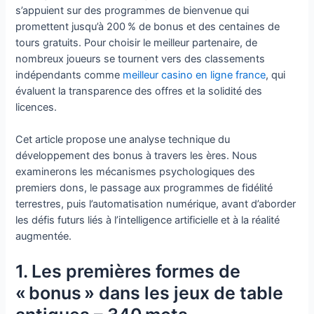
s’appuient sur des programmes de bienvenue qui
promettent jusqu’à 200 % de bonus et des centaines de
tours gratuits. Pour choisir le meilleur partenaire, de
nombreux joueurs se tournent vers des classements
indépendants comme
meilleur casino en ligne france
, qui
évaluent la transparence des offres et la solidité des
licences.
Cet article propose une analyse technique du
développement des bonus à travers les ères. Nous
examinerons les mécanismes psychologiques des
premiers dons, le passage aux programmes de fidélité
terrestres, puis l’automatisation numérique, avant d’aborder
les défis futurs liés à l’intelligence artificielle et à la réalité
augmentée.
1. Les premières formes de
« bonus » dans les jeux de table