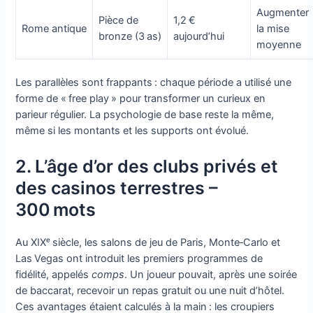
Augmenter
Pièce de
1,2 €
Rome antique
la mise
bronze (3 as)
aujourd’hui
moyenne
Les parallèles sont frappants : chaque période a utilisé une
forme de « free play » pour transformer un curieux en
parieur régulier. La psychologie de base reste la même,
même si les montants et les supports ont évolué.
2. L’âge d’or des clubs privés et
des casinos terrestres –
300 mots
Au XIXᵉ siècle, les salons de jeu de Paris, Monte‑Carlo et
Las Vegas ont introduit les premiers programmes de
fidélité, appelés
comps
. Un joueur pouvait, après une soirée
de baccarat, recevoir un repas gratuit ou une nuit d’hôtel.
Ces avantages étaient calculés à la main : les croupiers