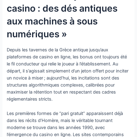
casino : des dés antiques
aux machines à sous
numériques »
Depuis les tavernes de la Grèce antique jusqu’aux
plateformes de casino en ligne, les bonus ont toujours été
le fil conducteur qui relie le joueur à l’établissement. Au
départ, il s’agissait simplement d’un jeton offert pour inciter
un novice à miser ; aujourd’hui, les incitations sont des
structures algorithmiques complexes, calibrées pour
maximiser la rétention tout en respectant des cadres
réglementaires stricts.
Les premières formes de “pari gratuit” apparaissent déjà
dans les récits d’Homère, mais le véritable tournant
moderne se trouve dans les années 1990, avec
l’émergence du casino en ligne. Les sites contemporains