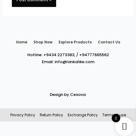
Home
Shop Now
Explore Products
Contact Us
Hotline:
+9434 2273383
,
/
+94777665562
Email:
info@lankalike.com
Design by
Cesova.
Privacy Policy
Return Policy
Exchange Policy
Terms of use
0