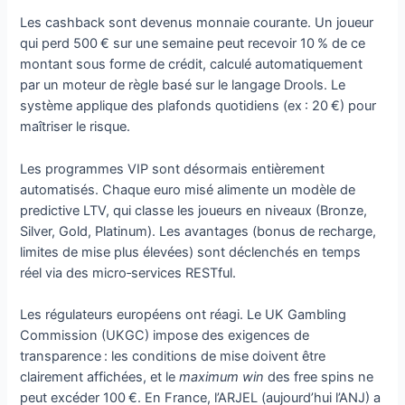
Les cashback sont devenus monnaie courante. Un joueur
qui perd 500 € sur une semaine peut recevoir 10 % de ce
montant sous forme de crédit, calculé automatiquement
par un moteur de règle basé sur le langage Drools. Le
système applique des plafonds quotidiens (ex : 20 €) pour
maîtriser le risque.
Les programmes VIP sont désormais entièrement
automatisés. Chaque euro misé alimente un modèle de
predictive LTV, qui classe les joueurs en niveaux (Bronze,
Silver, Gold, Platinum). Les avantages (bonus de recharge,
limites de mise plus élevées) sont déclenchés en temps
réel via des micro‑services RESTful.
Les régulateurs européens ont réagi. Le UK Gambling
Commission (UKGC) impose des exigences de
transparence : les conditions de mise doivent être
clairement affichées, et le
maximum win
des free spins ne
peut excéder 100 €. En France, l’ARJEL (aujourd’hui l’ANJ) a