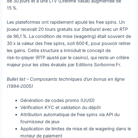
de 30 jours et à une LTV (Lifetime Value) augmentée de
15 %.
Les plateformes ont rapidement ajouté les free spins. Un
joueur recevait 20 tours gratuits sur
Starburst
avec un RTP
de 96,1 %. La condition de mise (wagering) était souvent de
30 x la valeur des free spins, soit 600 €, pour pouvoir retirer
les gains. Cette structure a introduit le concept de
risk‑to‑player (RTP ajusté par le casino), qui reste un critère
majeur pour les sites évalués par Editions Sorbonne.Fr.
Bullet list – Composants techniques d’un bonus en ligne
(1994‑2005)
Génération de codes promo (UUID)
Vérification KYC et validation du dépôt
Attribution automatique de free spins via API du
fournisseur de jeux
Application de limites de mise et de wagering dans le
moteur de paiement