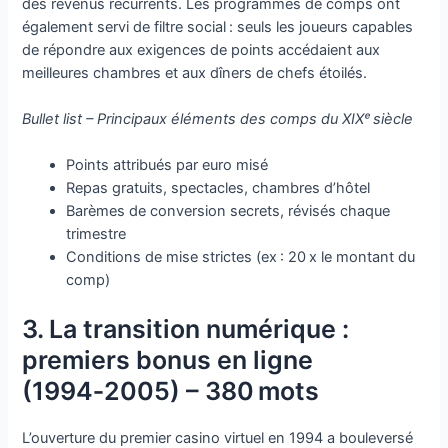
des revenus récurrents. Les programmes de comps ont
également servi de filtre social : seuls les joueurs capables
de répondre aux exigences de points accédaient aux
meilleures chambres et aux dîners de chefs étoilés.
Bullet list – Principaux éléments des comps du XIXᵉ siècle
Points attribués par euro misé
Repas gratuits, spectacles, chambres d’hôtel
Barèmes de conversion secrets, révisés chaque
trimestre
Conditions de mise strictes (ex : 20 x le montant du
comp)
3. La transition numérique :
premiers bonus en ligne
(1994‑2005) – 380 mots
L’ouverture du premier casino virtuel en 1994 a bouleversé