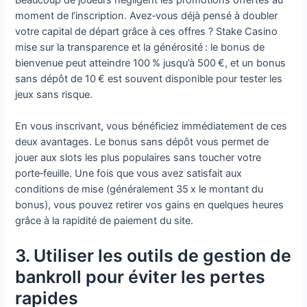
moment de l’inscription. Avez‑vous déjà pensé à doubler
votre capital de départ grâce à ces offres ? Stake Casino
mise sur la transparence et la générosité : le bonus de
bienvenue peut atteindre 100 % jusqu’à 500 €, et un bonus
sans dépôt de 10 € est souvent disponible pour tester les
jeux sans risque.
En vous inscrivant, vous bénéficiez immédiatement de ces
deux avantages. Le bonus sans dépôt vous permet de
jouer aux slots les plus populaires sans toucher votre
porte‑feuille. Une fois que vous avez satisfait aux
conditions de mise (généralement 35 x le montant du
bonus), vous pouvez retirer vos gains en quelques heures
grâce à la rapidité de paiement du site.
3. Utiliser les outils de gestion de
bankroll pour éviter les pertes
rapides