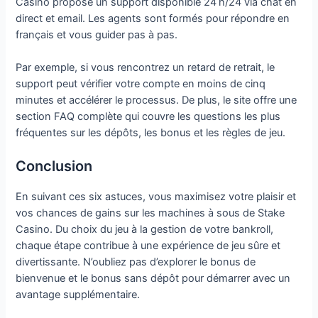
Casino propose un support disponible 24 h/24 via chat en
direct et email. Les agents sont formés pour répondre en
français et vous guider pas à pas.
Par exemple, si vous rencontrez un retard de retrait, le
support peut vérifier votre compte en moins de cinq
minutes et accélérer le processus. De plus, le site offre une
section FAQ complète qui couvre les questions les plus
fréquentes sur les dépôts, les bonus et les règles de jeu.
Conclusion
En suivant ces six astuces, vous maximisez votre plaisir et
vos chances de gains sur les machines à sous de Stake
Casino. Du choix du jeu à la gestion de votre bankroll,
chaque étape contribue à une expérience de jeu sûre et
divertissante. N’oubliez pas d’explorer le bonus de
bienvenue et le bonus sans dépôt pour démarrer avec un
avantage supplémentaire.