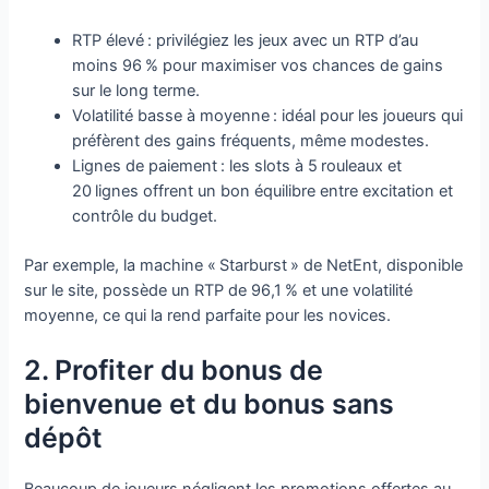
RTP élevé : privilégiez les jeux avec un RTP d’au
moins 96 % pour maximiser vos chances de gains
sur le long terme.
Volatilité basse à moyenne : idéal pour les joueurs qui
préfèrent des gains fréquents, même modestes.
Lignes de paiement : les slots à 5 rouleaux et
20 lignes offrent un bon équilibre entre excitation et
contrôle du budget.
Par exemple, la machine « Starburst » de NetEnt, disponible
sur le site, possède un RTP de 96,1 % et une volatilité
moyenne, ce qui la rend parfaite pour les novices.
2. Profiter du bonus de
bienvenue et du bonus sans
dépôt
Beaucoup de joueurs négligent les promotions offertes au