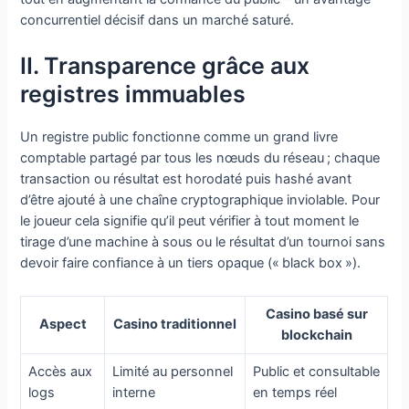
concurrentiel décisif dans un marché saturé.
II. Transparence grâce aux
registres immuables
Un registre public fonctionne comme un grand livre
comptable partagé par tous les nœuds du réseau ; chaque
transaction ou résultat est horodaté puis hashé avant
d’être ajouté à une chaîne cryptographique inviolable. Pour
le joueur cela signifie qu’il peut vérifier à tout moment le
tirage d’une machine à sous ou le résultat d’un tournoi sans
devoir faire confiance à un tiers opaque (« black box »).
Casino basé sur
Aspect
Casino traditionnel
blockchain
Accès aux
Limité au personnel
Public et consultable
logs
interne
en temps réel