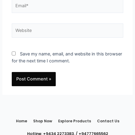
Save my name, email, and website in this browser
for the next time I comment.
Home
Shop Now
Explore Products
Contact Us
Hotline:
+9434 2273383
,
/
+94777665562