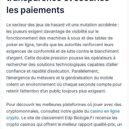
les paiements
Le secteur des jeux de hasard vit une mutation accélérée :
les joueurs exigent davantage de visibilité sur le
fonctionnement des machines à sous et des tables de
poker en ligne, tandis que les autorités renforcent leurs
exigences de conformité et de lutte contre le blanchiment
d’argent. Cette double pression pousse les opérateurs à
rechercher des solutions technologiques capables d’allier
confiance et rapidité d’exécution. Parallèlement,
l’émergence du métavers et la généralisation du mobile
créent un environnement où chaque seconde compte pour
retenir l’attention d’un public toujours plus exigeant.
Pour découvrir les meilleures plateformes où jouer avec des
cryptomonnaies, consultez notre guide du
casino en ligne
crypto
. Le site de classement Edp Biologie.Fr recense les
crypto casinos qui offrent le meilleur rapport qualité‑prix, un