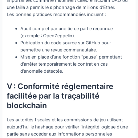
importantes comme le tristement célèbre incident DAO où
une faille a permis le siphonnage de millions d’Ether.​
Les bonnes pratiques recommandées incluent :
Audit complet par une tierce partie reconnue
(exemple : OpenZeppelin).
Publication du code source sur GitHub pour
permettre une revue communautaire.
Mise en place d’une fonction “pause” permettant
d’arrêter temporairement le contrat en cas
d’anomalie détectée.
V : Conformité réglementaire
facilitée par la traçabilité
blockchain
Les autorités fiscales et les commissions de jeu utilisent
aujourd’hui le hashage pour vérifier l’intégrité logique d’une
partie sans accéder aux informations personnelles